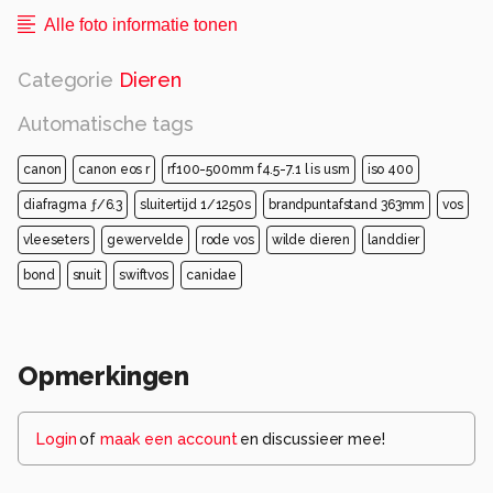
Alle foto informatie tonen
Categorie
Dieren
Automatische tags
canon
canon eos r
rf100-500mm f4.5-7.1 l is usm
iso 400
diafragma ƒ/6.3
sluitertijd 1/1250s
brandpuntafstand 363mm
vos
vleeseters
gewervelde
rode vos
wilde dieren
landdier
bond
snuit
swiftvos
canidae
Opmerkingen
Login
of
maak een account
en discussieer mee!