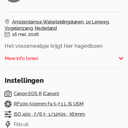
Amsterdamse Waterleidingduinen
,
1e Leijweg
,
Vogelenzang
,
Nederland
16 mei, 2026
Het vossenwelpje krijgt hier hagedissen
voorgeschoteld, pakt het op, en gaat er gauw
Meer info tonen
mee vandoor
Alle rechten voorbehouden
Instellingen
Canon EOS R
(
Canon
)
RF100-500mm F4.5-7.1 L IS USM
ISO 400 ·
ƒ/6.3 ·
1/1250s ·
363mm
Flits uit