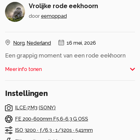
Vrolijke rode eekhoorn
door
eemoppad
Norg
,
Nederland
16 mei, 2026
Een grappig moment van een rode eekhoorn
die lijkt te lachen, vastgelegd in natuurlijke bos
Meer info tonen
omgeving.
Alle rechten voorbehouden
Instellingen
ILCE-7M3
(
SONY
)
FE 200-600mm F5.6-6.3 G OSS
ISO 3200 ·
ƒ/6.3 ·
1/320s ·
541mm