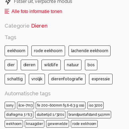
Flitser uit, verplichte modus
Alle foto informatie tonen
Categorie
Dieren
Tags
eekhoorn
rode eekhoorn
lachende eekhoorn
dier
dieren
wildlife
natuur
bos
schattig
vrolijk
dierenfotografie
expressie
Automatische tags
sony
ilce-7m3
fe 200-600mm f5.6-6.3 g oss
iso 3200
diafragma ƒ/6.3
sluitertijd 1/320s
brandpuntafstand 541mm
eekhoorn
knaagdier
gewervelde
rode eekhoorn