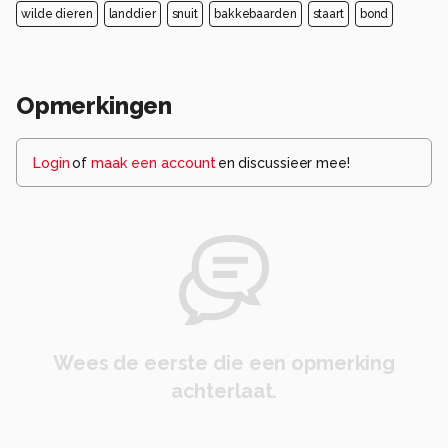
wilde dieren
landdier
snuit
bakkebaarden
staart
bond
Opmerkingen
Login
of
maak een account
en discussieer mee!
Wees de eerste die een opmerking
achterlaat.