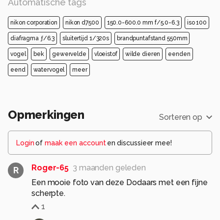
Automatische tags
nikon corporation
nikon d7500
150.0-600.0 mm f/5.0-6.3
iso 100
diafragma ƒ/6.3
sluitertijd 1/320s
brandpuntafstand 550mm
vogel
bek
gewervelde
vloeistof
wilde dieren
eenden
eend
watervogel
meer
Opmerkingen
Sorteren op
Login
of
maak een account
en discussieer mee!
Roger-65
3 maanden geleden
R
Een mooie foto van deze Dodaars met een fijne
scherpte.
1