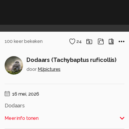
100
keer bekeken
24
Dodaars (Tachybaptus ruficollis)
door
MJpictures
16 mei, 2026
Dodaars
Alle rechten voorbehouden
Meer info tonen