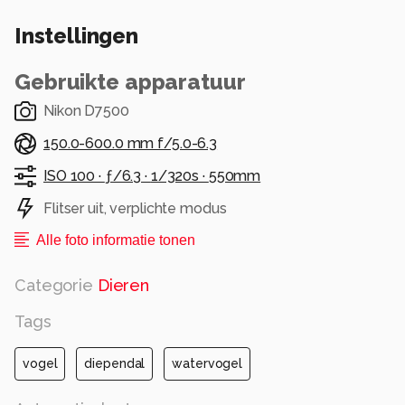
Instellingen
Gebruikte apparatuur
Nikon D7500
150.0-600.0 mm f/5.0-6.3
ISO 100 ·
ƒ/6.3 ·
1/320s ·
550mm
Flitser uit, verplichte modus
Alle foto informatie tonen
Categorie
Dieren
Tags
vogel
diependal
watervogel