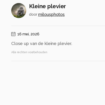
Kleine plevier
milousphotos
door
16 mei, 2026
Close up van de kleine plevier.
Alle rechten voorbehouden
Instellingen
ILCE-7RM5
(
SONY
)
FE 200-600mm F5.6-6.3 G OSS
ISO 2500 ·
ƒ/7.1 ·
1/2000s ·
600mm