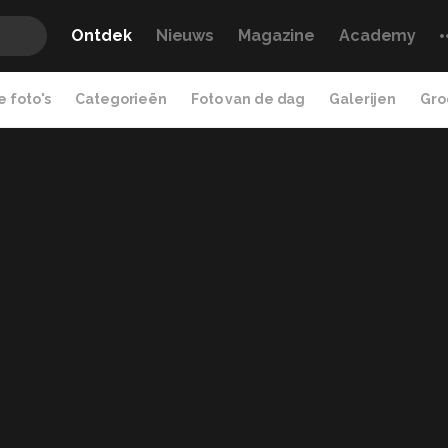
Ontdek
Nieuws
Magazine
Academy
 foto's
Categorieën
Foto van de dag
Galerijen
Gro