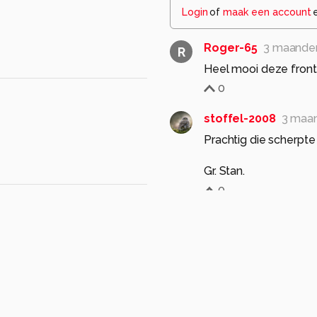
Login
of
maak een account
Roger-65
3 maande
R
Heel mooi deze fronta
0
stoffel-2008
3 maa
Prachtig die scherpte
Gr. Stan.
0
jvriens
3 maanden g
heel mooi beeld
0
JanHouben
3 maan
Een hele mooie natuur