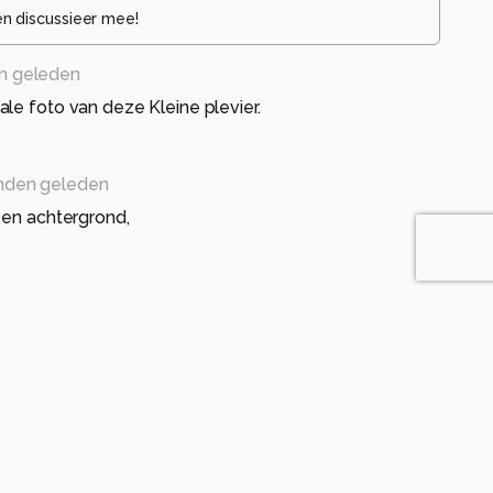
en discussieer mee!
n geleden
le foto van deze Kleine plevier.
nden geleden
 en achtergrond,
eleden
den geleden
foto van een nieuwsgierige Kleine plevier.