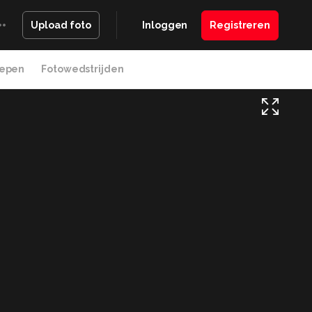
Inloggen
Registreren
Upload foto
epen
Fotowedstrijden