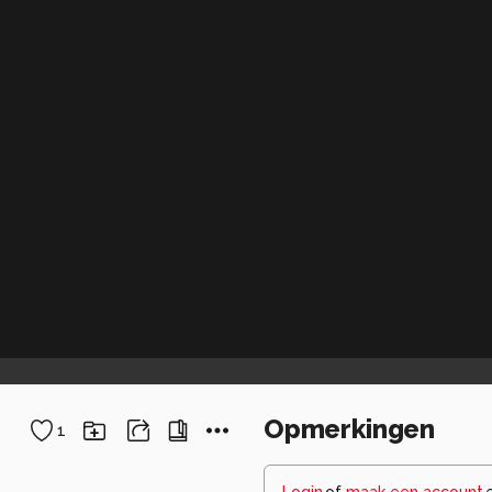
Opmerkingen
1
Login
of
maak een account