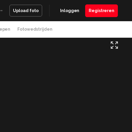
Inloggen
Registreren
Upload foto
epen
Fotowedstrijden