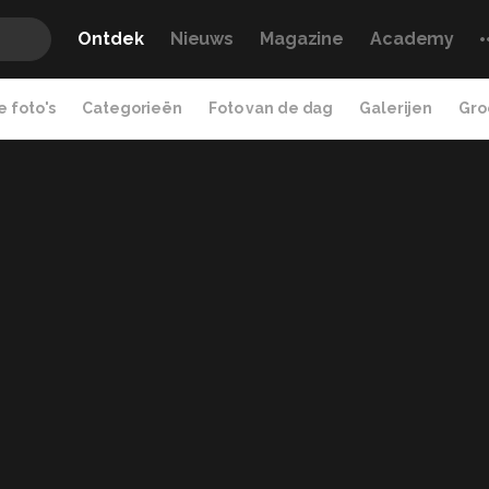
Ontdek
Nieuws
Magazine
Academy
 foto's
Categorieën
Foto van de dag
Galerijen
Gro