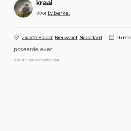
kraai
f.v.berkel
door
Zwarte Polder
,
Nieuwvliet
,
Nederland
16 mei
poseerde even
Alle rechten voorbehouden
Instellingen
Gebruikte apparatuur
Nikon Z6III
Nikon Z 100-400 4.0 - 5.6
NIKKOR Z 100-400mm f/4.5-5.6 VR S Z TC-1.4x