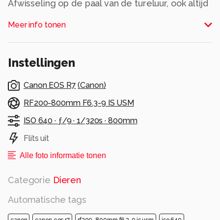
Afwisseling op de paal van de tureluur, ook altijd
leuk als deze langs komt.
Meer info tonen
Alle rechten voorbehouden
Instellingen
Canon EOS R7
(
Canon
)
RF200-800mm F6.3-9 IS USM
ISO 640 ·
ƒ/9 ·
1/320s ·
800mm
Flits uit
Alle foto informatie tonen
Categorie
Dieren
Automatische tags