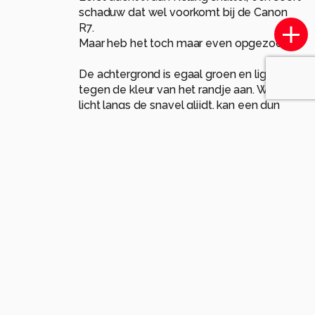
schaduw dat wel voorkomt bij de Canon
R7.
Maar heb het toch maar even opgezocht.
De achtergrond is egaal groen en ligt dicht
tegen de kleur van het randje aan. Wanneer
licht langs de snavel glijdt, kan een dun
strookje achtergrondkleur optisch
“meeliften” langs de contour van de vogel.
Dit gebeurt vooral bij:
sterke telelenzen
contrastrijke randen (donkere snavel tegen
lichte achtergrond)
Het lijkt dan alsof er een groen lijntje onder
de snavel zit, terwijl het eigenlijk een randje
onscherpe achtergrond is dat net zichtbaar
wordt door lensonscherpte.