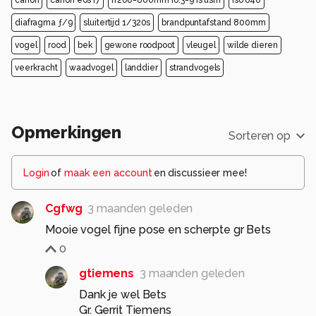
canon
canon eos r7
rf200-800mm f6.3-9 is usm
iso 640
diafragma ƒ/9
sluitertijd 1/320s
brandpuntafstand 800mm
vogel
rood
bek
gewone roodpoot
vleugel
wilde dieren
veerkracht
waadvogel
landdier
strandvogels
Opmerkingen
Sorteren op
Login
of
maak een account
en discussieer mee!
Cgfwg
3 maanden geleden
Mooie vogel fijne pose en scherpte gr Bets
0
gtiemens
3 maanden geleden
Dank je wel Bets
Gr. Gerrit Tiemens