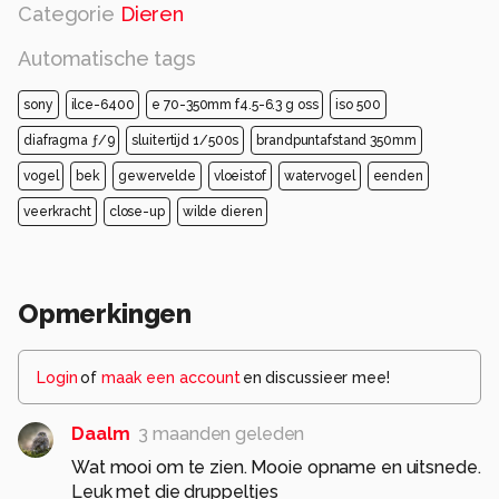
Categorie
Dieren
Automatische tags
sony
ilce-6400
e 70-350mm f4.5-6.3 g oss
iso 500
diafragma ƒ/9
sluitertijd 1/500s
brandpuntafstand 350mm
vogel
bek
gewervelde
vloeistof
watervogel
eenden
veerkracht
close-up
wilde dieren
Opmerkingen
Login
of
maak een account
en discussieer mee!
Daalm
3 maanden geleden
Wat mooi om te zien. Mooie opname en uitsnede.
Leuk met die druppeltjes