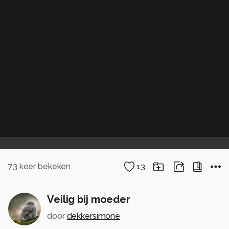
73
keer bekeken
13
Veilig bij moeder
door
dekkersimone