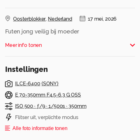
Oosterblokker
,
Nederland
17 mei, 2026
Futen jong veilig bij moeder
Alle rechten voorbehouden
Meer info tonen
Instellingen
ILCE-6400
(
SONY
)
E 70-350mm F4.5-6.3 G OSS
ISO 500 ·
ƒ/9 ·
1/500s ·
350mm
Flitser uit, verplichte modus
Alle foto informatie tonen