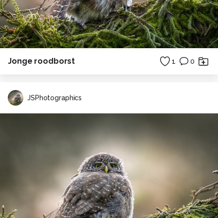
Jonge roodborst
1
0
JSPhotographics