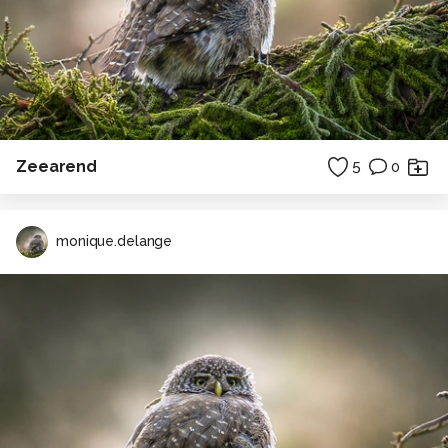
Zeearend
5
0
monique.delange