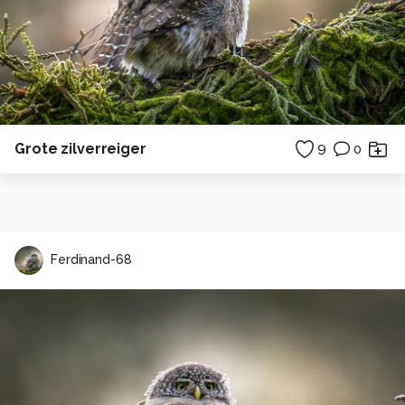
Grote zilverreiger
9
0
Ferdinand-68