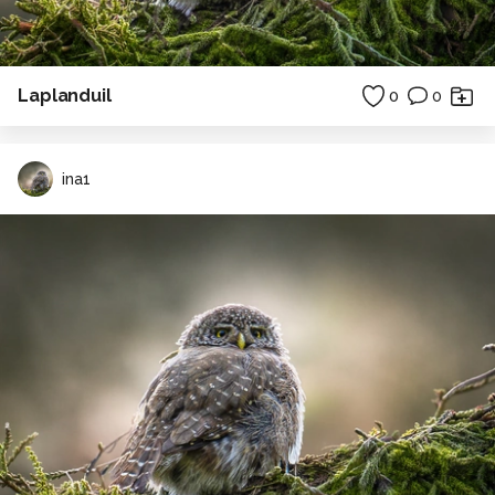
Laplanduil
0
0
ina1