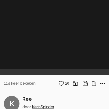
114
keer bekeken
25
Ree
K
door
KarinSpinder