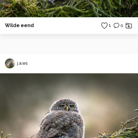
Wilde eend
1
0
j.a.ws