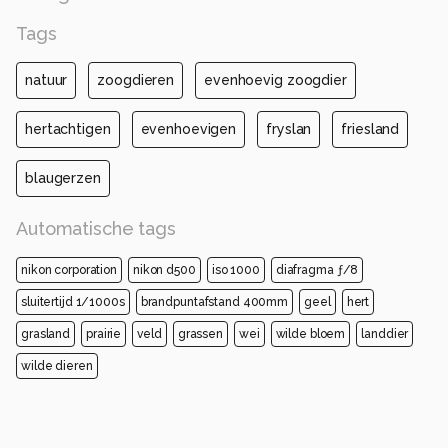
Tags
natuur
zoogdieren
evenhoevig zoogdier
hertachtigen
evenhoevigen
fryslan
friesland
blaugerzen
Automatische tags
nikon corporation
nikon d500
iso 1000
diafragma ƒ/8
sluitertijd 1/1000s
brandpuntafstand 400mm
geel
hert
grasland
prairie
veld
grassen
wei
wilde bloem
landdier
wilde dieren