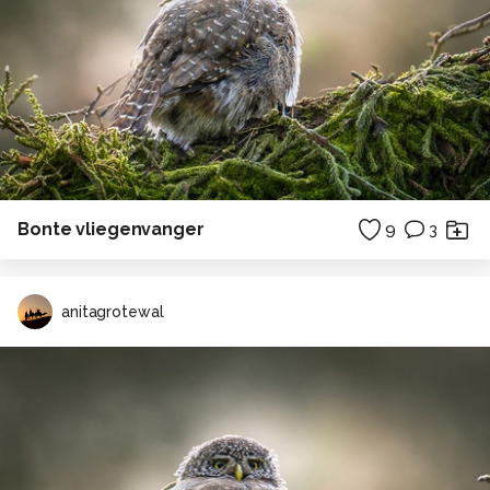
Bonte vliegenvanger
9
3
anitagrotewal