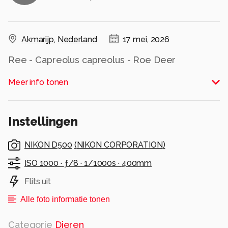
Akmarijp
,
Nederland
17 mei, 2026
Ree - Capreolus capreolus - Roe Deer
Alle rechten voorbehouden
Meer info tonen
Instellingen
NIKON D500
(
NIKON CORPORATION
)
ISO 1000 ·
ƒ/8 ·
1/1000s ·
400mm
Flits uit
Alle foto informatie tonen
Categorie
Dieren