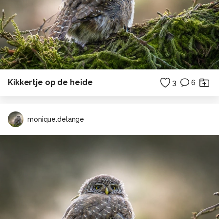
Kikkertje op de heide
3
6
monique.delange