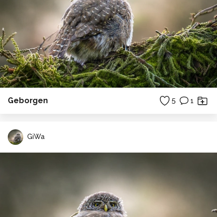
Geborgen
5
1
GiWa