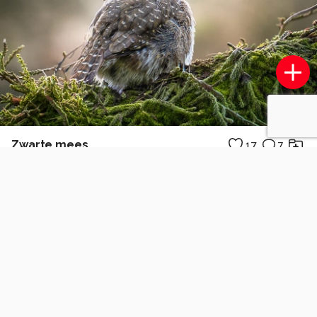
Zwarte mees
17
7
SecretlyOdd