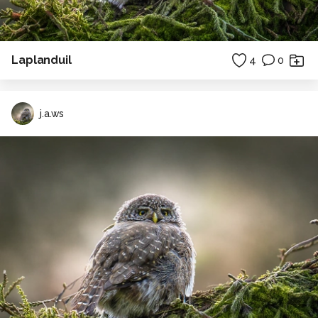
Laplanduil
4
0
j.a.ws