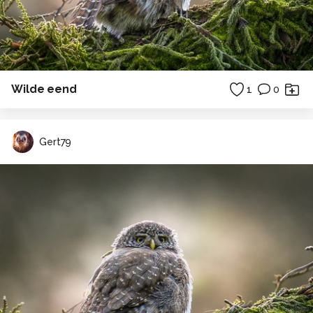
Wilde eend
1
0
Gert79