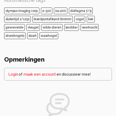
Automatische tags
olympus imaging corp.
e-510
iso 400
diafragma ƒ/9
sluitertijd 1/125s
brandpuntafstand 600mm
vogel
bek
gewervelde
vleugel
wilde dieren
landdier
veerkracht
strandvogels
staart
waadvogel
Opmerkingen
Login
of
maak een account
en discussieer mee!