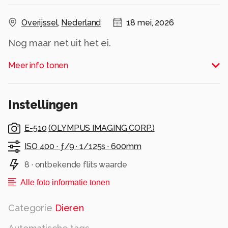
Overijssel
,
Nederland
18 mei, 2026
Nog maar net uit het ei.
Alle rechten voorbehouden
Meer info tonen
Instellingen
E-510
(
OLYMPUS IMAGING CORP.
)
ISO 400 ·
ƒ/9 ·
1/125s ·
600mm
8 · ontbekende flits waarde
Alle foto informatie tonen
Categorie
Dieren