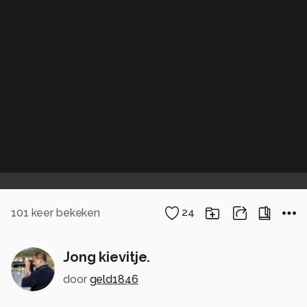
101
keer bekeken
24
Jong kievitje.
door
geld1846