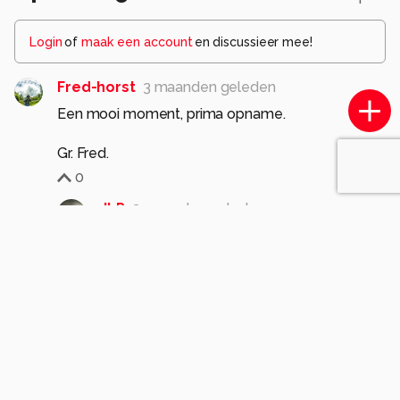
Login
of
maak een account
en discussieer mee!
Fred-horst
3 maanden geleden
Een mooi moment, prima opname.
0
JLP
3 maanden geleden
Dank voor je compliment!
mvg Koos
0
sytzeherder
3 maanden geleden
Hij heeft zijn prooi hier mooi te pakken en staat
hier fraai scherp en in het licht te genieten