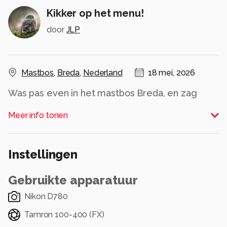
Kikker op het menu!
door
JLP
Mastbos
,
Breda
,
Nederland
18 mei, 2026
Was pas even in het mastbos Breda, en zag
deze reiger ergens mee bezig zijn. Na een paar
Meer info tonen
foto’s gemaakt te hebben, zag ik bij het
terugkijken dat het een Kikker had te pakken, en
in spagaat probeert naar binnen te werken !
Instellingen
Mvg Koos
Gebruikte apparatuur
Alle rechten voorbehouden
Nikon D780
Tamron 100-400 (FX)