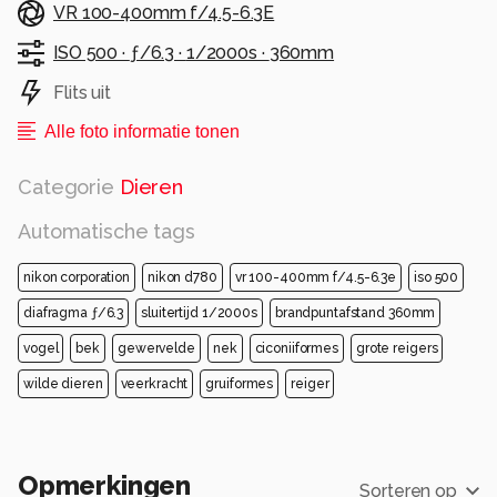
VR 100-400mm f/4.5-6.3E
ISO 500 ·
ƒ/6.3 ·
1/2000s ·
360mm
Flits uit
Alle foto informatie tonen
Categorie
Dieren
Automatische tags
nikon corporation
nikon d780
vr 100-400mm f/4.5-6.3e
iso 500
diafragma ƒ/6.3
sluitertijd 1/2000s
brandpuntafstand 360mm
vogel
bek
gewervelde
nek
ciconiiformes
grote reigers
wilde dieren
veerkracht
gruiformes
reiger
Opmerkingen
Sorteren op