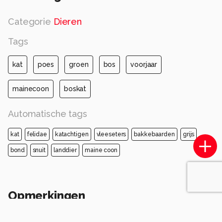
Categorie
Dieren
Tags
kat
poes
groen
bos
voorjaar
mainecoon
boskat
Automatische tags
kat
felidae
katachtigen
vleeseters
bakkebaarden
grijs
bond
snuit
landdier
maine coon
Opmerkingen