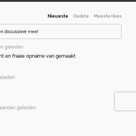
Nieuwste
Oudste
Meeste likes
en discussieer mee!
n geleden
ent en fraaie opname van gemaakt
eleden
aanden geleden
s zou je ook kunnen omschrijven.
e moment afgedrukt.