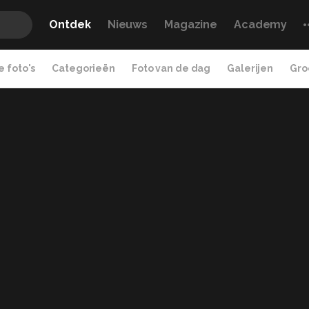
Ontdek
Nieuws
Magazine
Academy
 foto's
Categorieën
Foto van de dag
Galerijen
Gro