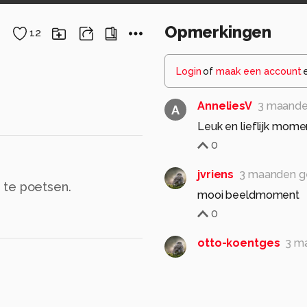
Opmerkingen
12
Login
of
maak een account
AnneliesV
3 maande
A
Leuk en lieflijk mom
0
jvriens
3 maanden g
 te poetsen.
mooi beeldmoment
0
otto-koentges
3 m
Beschamende Paashaa
Mvg
Knap en op het juist