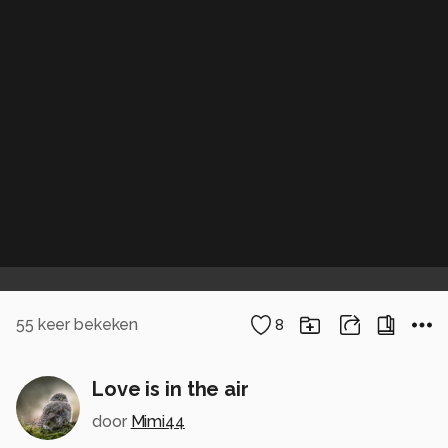
55
keer bekeken
8
Love is in the air
door
Mimi44