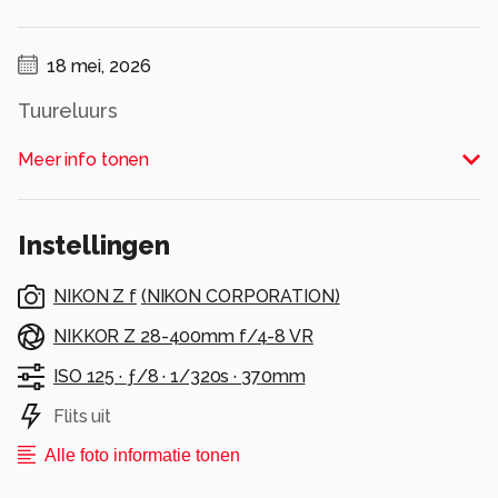
18 mei, 2026
Tuureluurs
Alle rechten voorbehouden
Meer info tonen
Instellingen
NIKON Z f
(
NIKON CORPORATION
)
NIKKOR Z 28-400mm f/4-8 VR
ISO 125 ·
ƒ/8 ·
1/320s ·
370mm
Flits uit
Alle foto informatie tonen