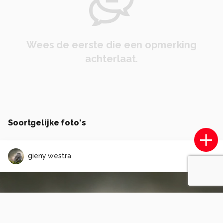
Wees de eerste die een opmerking
achterlaat.
Soortgelijke foto's
gieny westra