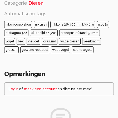
Categorie
Dieren
Automatische tags
nikon corporation
nikon z f
nikkor z 28-400mm f/4-8 vr
iso 125
diafragma ƒ/8
sluitertijd 1/320s
brandpuntafstand 370mm
vogel
bek
vleugel
grasland
wilde dieren
veerkracht
grassen
gewone roodpoot
waadvogel
strandvogels
Opmerkingen
Login
of
maak een account
en discussieer mee!