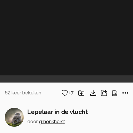
62
keer bekeken
17
Lepelaar in de vlucht
door
gmonkhorst