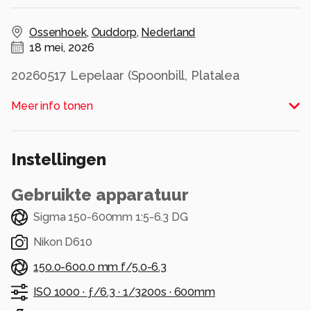
Ossenhoek
,
Ouddorp
,
Nederland
18 mei, 2026
20260517 Lepelaar (Spoonbill, Platalea
leucorodia) - Ossenhoek
Meer info tonen
Alle rechten voorbehouden
Instellingen
Gebruikte apparatuur
Sigma 150-600mm 1:5-6.3 DG
Nikon D610
150.0-600.0 mm f/5.0-6.3
ISO 1000 ·
ƒ/6.3 ·
1/3200s ·
600mm