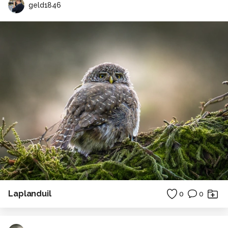
geld1846
Laplanduil
0
0