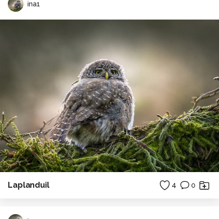
ina1
Laplanduil
4
0