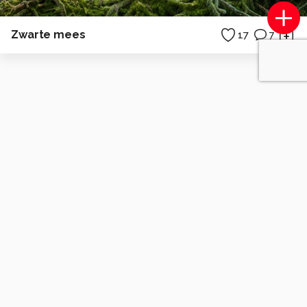
Zwarte mees
17
7
SecretlyOdd