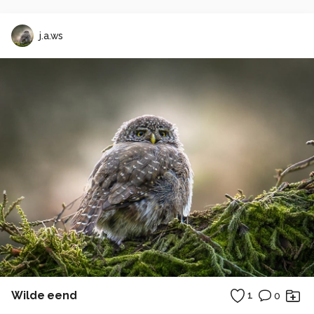
j.a.ws
Wilde eend
1
0