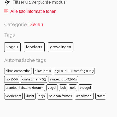
Flitser uit, verplichte modus
Alle foto informatie tonen
Categorie
Dieren
Tags
vogels
lepelaars
grevelingen
Automatische tags
nikon corporation
nikon d610
150.0-600.0 mm f/5.0-6.3
iso 1000
diafragma ƒ/6.3
sluitertijd 1/3200s
brandpuntafstand 600mm
vogel
bek
nek
vleugel
veerkracht
vlucht
grijs
pelecaniformes
waadvogel
staart