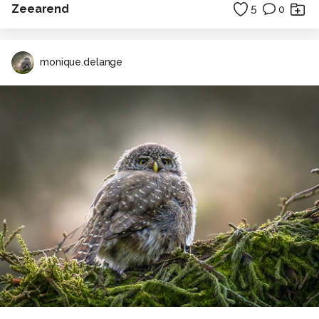
Zeearend
5
0
monique.delange