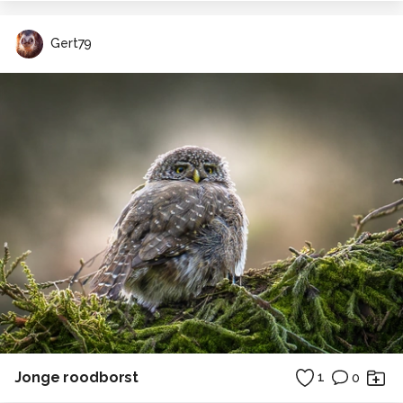
Gert79
Jonge roodborst
1
0