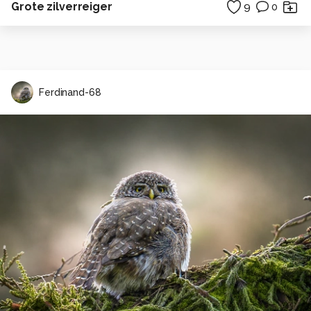
Grote zilverreiger
9
0
Ferdinand-68