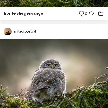
Bonte vliegenvanger
9
3
anitagrotewal