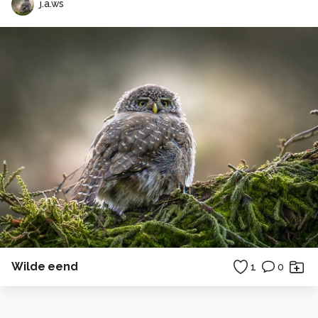
j.a.ws
Wilde eend
1
0