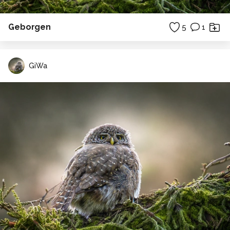
Geborgen
5
1
GiWa