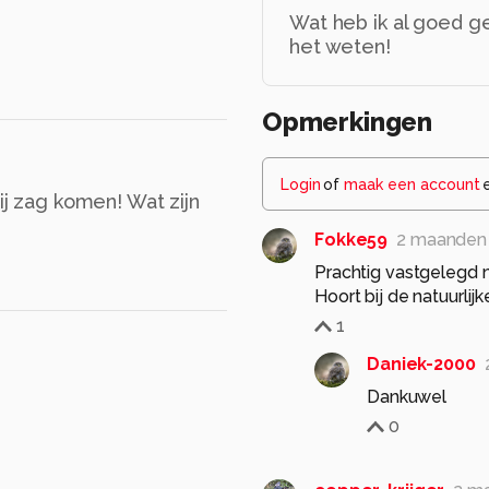
Wat heb ik al goed g
het weten!
Opmerkingen
Login
of
maak een account
ij zag komen! Wat zijn
Fokke59
2 maanden
Prachtig vastgelegd me
Hoort bij de natuurlij
1
Daniek-2000
Dankuwel
0