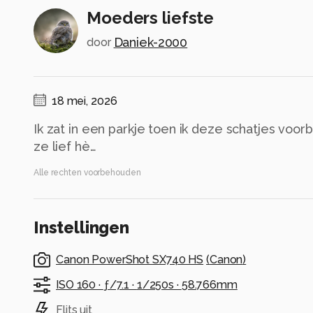
Moeders liefste
Daniek-2000
door
18 mei, 2026
Ik zat in een parkje toen ik deze schatjes voorb
ze lief hè…
Alle rechten voorbehouden
Instellingen
Canon PowerShot SX740 HS
(
Canon
)
ISO 160 ·
ƒ/7.1 ·
1/250s ·
58.766mm
Flits uit