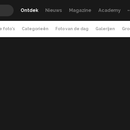
Ontdek
Nieuws
Magazine
Academy
 foto's
Categorieën
Foto van de dag
Galerijen
Gro