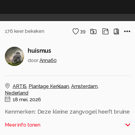
176
keer bekeken
39
huismus
door
Anna60
ARTIS
,
Plantage Kerklaan
,
Amsterdam
,
Nederland
18 mei, 2026
Kenmerken: Deze kleine zangvogel heeft bruine
bovendelen met donkere strepen en een effen
Meer info tonen
grijs-beige onderkant.Gedrag: Huismussen zijn
luidruchtig en leven vaak in groepen, vooral in