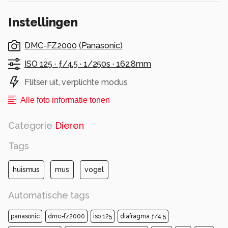
de buurt van menselijke bebouwing.
Instellingen
Alle rechten voorbehouden
DMC-FZ2000
(
Panasonic
)
ISO 125 ·
ƒ/4.5 ·
1/250s ·
162.8mm
Flitser uit, verplichte modus
Alle foto informatie tonen
Categorie
Dieren
Tags
huismus
mus
vogel
Automatische tags
panasonic
dmc-fz2000
iso 125
diafragma ƒ/4.5