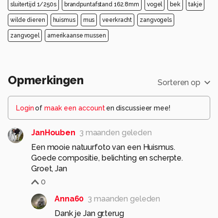
sluitertijd 1/250s
brandpuntafstand 162.8mm
vogel
bek
takje
wilde dieren
huismus
mus
veerkracht
zangvogels
zangvogel
amerikaanse mussen
Opmerkingen
Sorteren op
Login
of
maak een account
en discussieer mee!
JanHouben
3 maanden geleden
Een mooie natuurfoto van een Huismus.
Goede compositie, belichting en scherpte.
Groet, Jan
0
Anna60
3 maanden geleden
Dank je Jan gr.terug