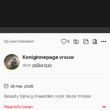
65
keer bekeken
6
Koniginnepage vrouw
door
10Eke3110
18 mei, 2026
Beauty bijna 9 maanden voor deze mooie
poppen mogen zorgen 😍
Meer info tonen