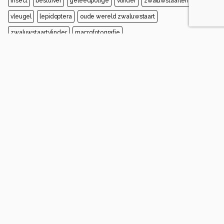
insect
bestuiver
geleedpotige
vlinder
zwaluwstaarten
vleugel
lepidoptera
oude wereld zwaluwstaart
zwaluwstaartvlinder
macrofotografie
Opmerkingen
Login
of
maak een account
en discussieer mee!
AnneliesV
3 maanden geleden
A
Mooie serie en opname van gemaakt, dit is mijn
favoriet
0
Soortgelijke foto's