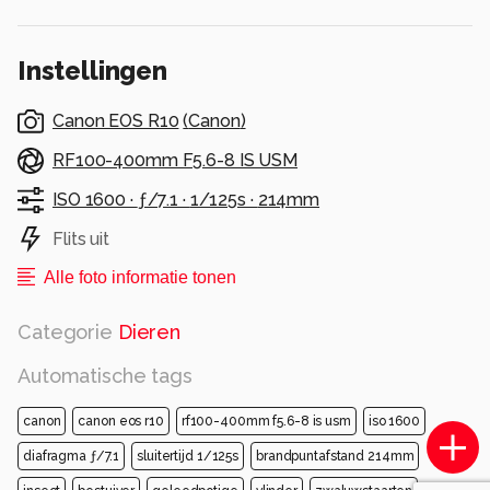
Alle rechten voorbehouden
Instellingen
Canon EOS R10
(
Canon
)
RF100-400mm F5.6-8 IS USM
ISO 1600 ·
ƒ/7.1 ·
1/125s ·
214mm
Flits uit
Alle foto informatie tonen
Categorie
Dieren
Automatische tags
canon
canon eos r10
rf100-400mm f5.6-8 is usm
iso 1600
diafragma ƒ/7.1
sluitertijd 1/125s
brandpuntafstand 214mm