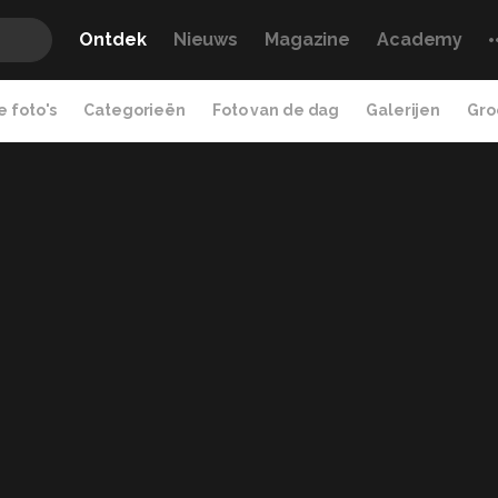
Ontdek
Nieuws
Magazine
Academy
 foto's
Categorieën
Foto van de dag
Galerijen
Gro