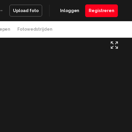
Inloggen
Registreren
Upload foto
epen
Fotowedstrijden