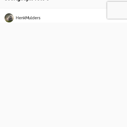
HenkMulders
Kievit (Vanellus vanellus)
0
0