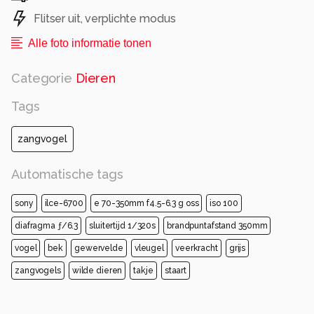
Flitser uit, verplichte modus
Alle foto informatie tonen
Categorie
Dieren
Tags
zangvogel
Automatische tags
sony
ilce-6700
e 70-350mm f4.5-6.3 g oss
iso 100
diafragma ƒ/6.3
sluitertijd 1/320s
brandpuntafstand 350mm
vogel
bek
gewervelde
vleugel
veerkracht
grijs
zangvogels
wilde dieren
takje
staart