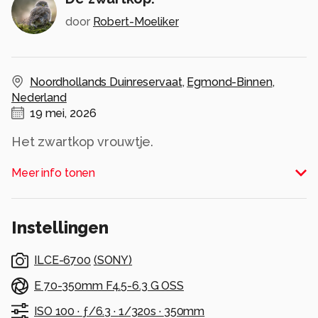
door
Robert-Moeliker
Noordhollands Duinreservaat
,
Egmond-Binnen
,
Nederland
19 mei, 2026
Het zwartkop vrouwtje.
Alle rechten voorbehouden
Meer info tonen
Instellingen
ILCE-6700
(
SONY
)
E 70-350mm F4.5-6.3 G OSS
ISO 100 ·
ƒ/6.3 ·
1/320s ·
350mm