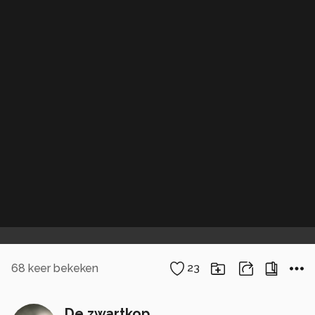
68
keer bekeken
23
De zwartkop.