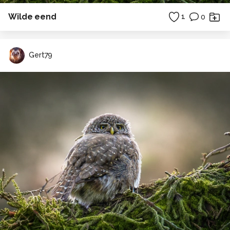
Wilde eend
1
0
Gert79