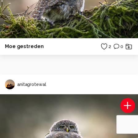
Moe gestreden
2
0
anitagrotewal