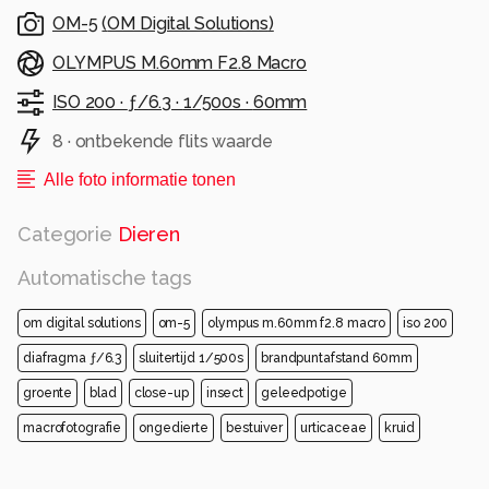
OM-5
(
OM Digital Solutions
)
OLYMPUS M.60mm F2.8 Macro
ISO 200 ·
ƒ/6.3 ·
1/500s ·
60mm
8 · ontbekende flits waarde
Alle foto informatie tonen
Categorie
Dieren
Automatische tags
om digital solutions
om-5
olympus m.60mm f2.8 macro
iso 200
diafragma ƒ/6.3
sluitertijd 1/500s
brandpuntafstand 60mm
groente
blad
close-up
insect
geleedpotige
macrofotografie
ongedierte
bestuiver
urticaceae
kruid