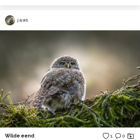
j.a.ws
Wilde eend
1
0