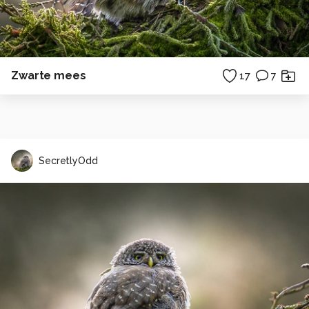
Zwarte mees
17
7
SecretlyOdd