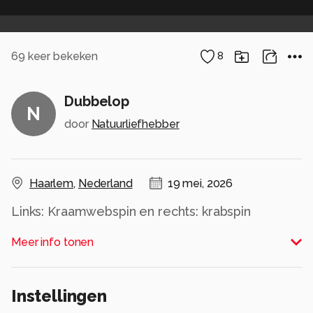
69
keer bekeken
8
Dubbelop
N
door
Natuurliefhebber
Haarlem
,
Nederland
19 mei, 2026
Links: Kraamwebspin en rechts: krabspin
Alle rechten voorbehouden
Meer info tonen
Instellingen