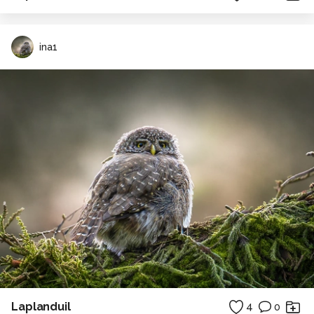
ina1
Laplanduil
4
0