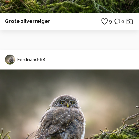
Grote zilverreiger
9
0
Ferdinand-68