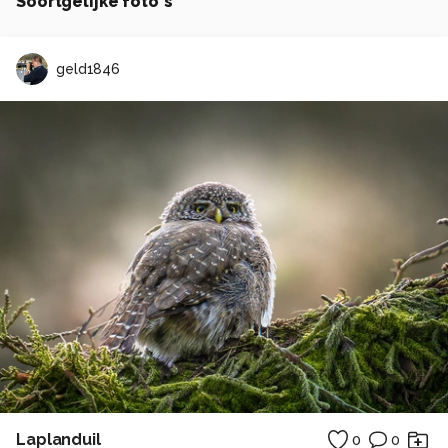
Soortgelijke foto's
geld1846
Laplanduil
0
0