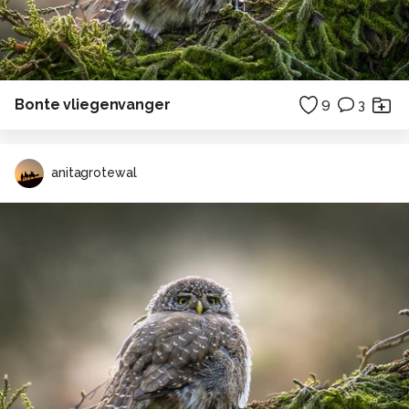
Bonte vliegenvanger
9
3
anitagrotewal