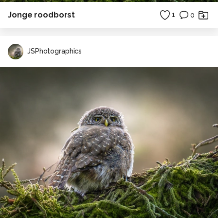
Jonge roodborst
1
0
JSPhotographics