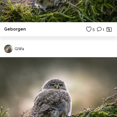
Geborgen
5
1
GiWa