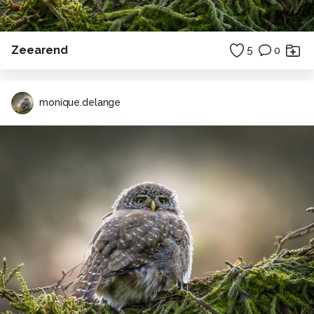
Zeearend
5
0
monique.delange