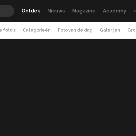
Ontdek
Nieuws
Magazine
Academy
 foto's
Categorieën
Foto van de dag
Galerijen
Gro