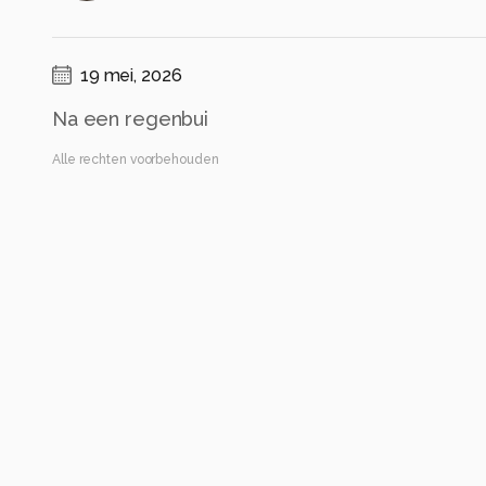
19 mei, 2026
Na een regenbui
Alle rechten voorbehouden
Instellingen
Canon EOS 6D Mark II
(
Canon
)
150-600mm F5-6.3 DG OS HSM | Sports 014
ISO 1600 ·
ƒ/7.1 ·
1/500s ·
481mm
Flitser uit, verplichte modus
Alle foto informatie tonen