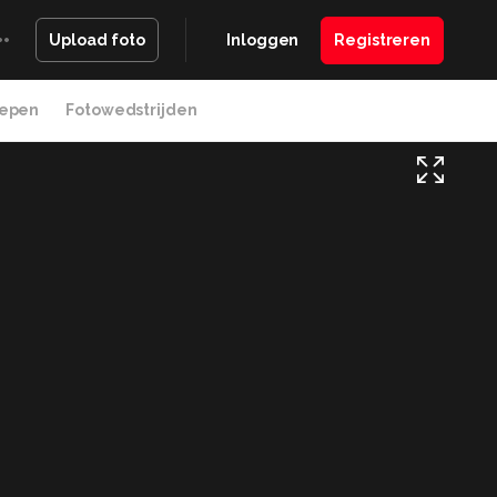
Inloggen
Registreren
Upload foto
epen
Fotowedstrijden