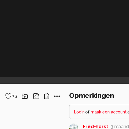
Opmerkingen
13
Login
of
maak een account
Fred-horst
3 maand