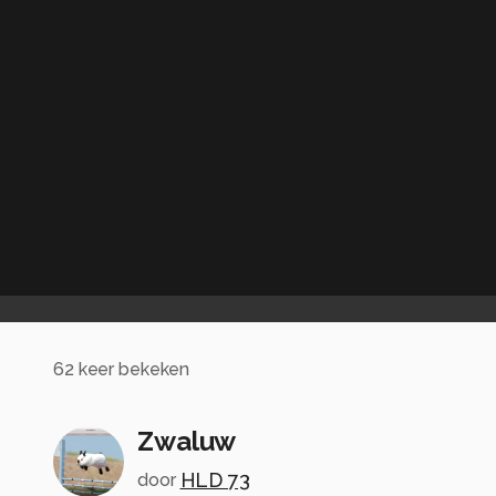
62
keer bekeken
Zwaluw
HLD 73
door