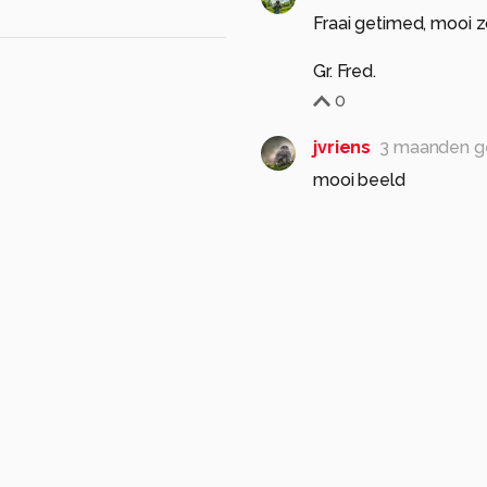
Fraai getimed, mooi 
0
jvriens
3 maanden g
mooi beeld
0