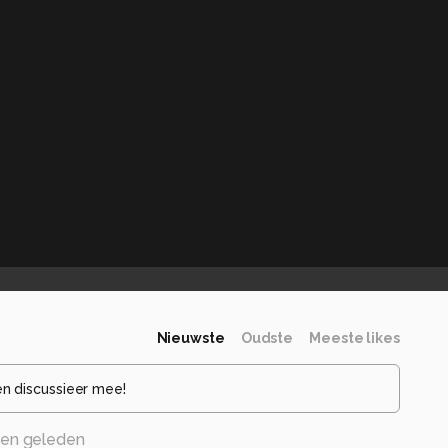
Nieuwste
Oudste
Meeste likes
en discussieer mee!
en geleden