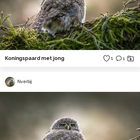
Koningspaard met jong
1
1
Nverbij