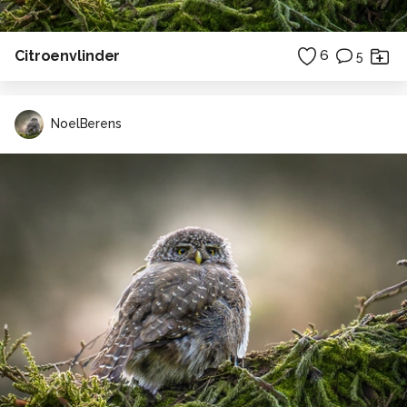
Citroenvlinder
6
5
NoelBerens