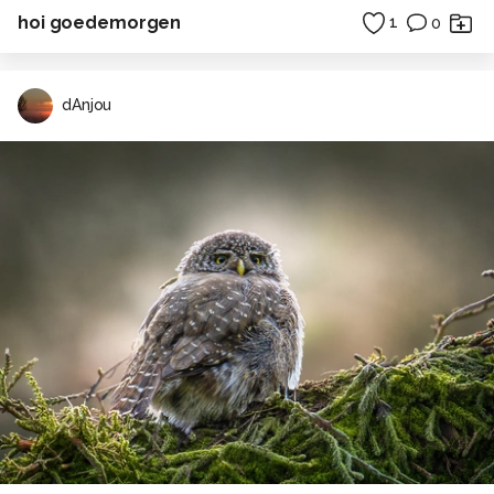
hoi goedemorgen
1
0
dAnjou