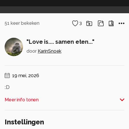
51
keer bekeken
3
"Love is.... samen eten..."
door
KarinSnoek
19 mei, 2026
:D
Alle rechten voorbehouden
Meer info tonen
Instellingen