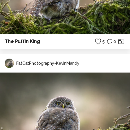
The Puffin King
5
0
FatCatPhotography-KevinMandy