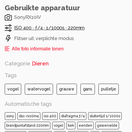
Gebruikte apparatuur
SonyRX10IV
ISO 400 ·
ƒ/4 ·
1/1000s ·
220mm
Flitser uit, verplichte modus
Alle foto informatie tonen
Categorie
Dieren
Tags
vogel
watervogel
grauwe
gans
pulletje
Automatische tags
sony
dsc-rx10m4
iso 400
diafragma ƒ/4
sluitertijd 1/1000s
brandpuntafstand 220mm
vogel
bek
eenden
gewervelde