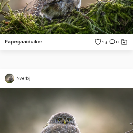
Papegaaiduiker
13
0
Nverbij