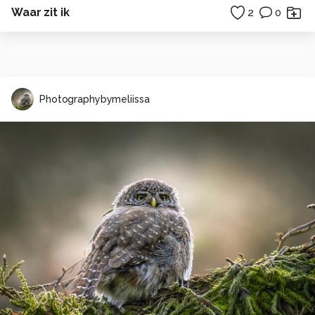
Waar zit ik
2
0
Photographybymeliissa