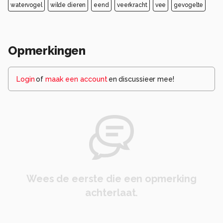
watervogel
wilde dieren
eend
veerkracht
vee
gevogelte
Opmerkingen
Login
of
maak een account
en discussieer mee!
Wees de eerste die een opmerking
achterlaat.