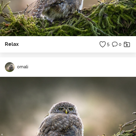
Relax
5
0
omali