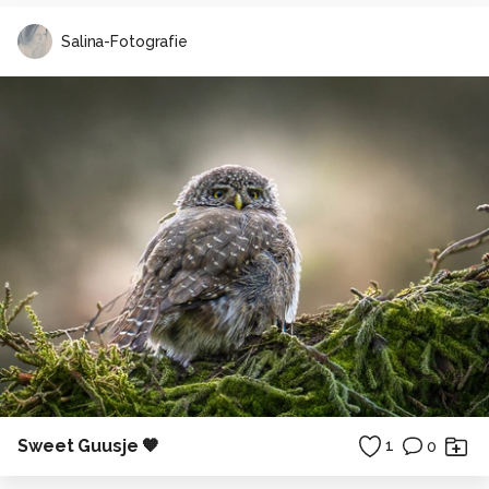
Salina-Fotografie
Sweet Guusje 🧡
1
0