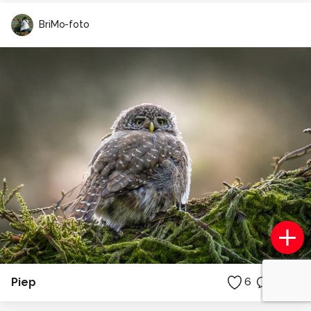
BriMo-foto
Piep
6
3