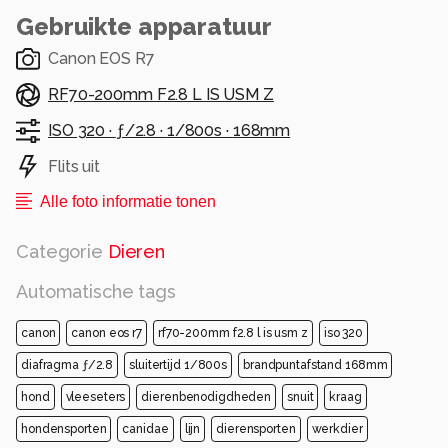
Gebruikte apparatuur
Canon EOS R7
RF70-200mm F2.8 L IS USM Z
ISO 320 ·
ƒ/2.8 ·
1/800s ·
168mm
Flits uit
Alle foto informatie tonen
Categorie
Dieren
Automatische tags
canon
canon eos r7
rf70-200mm f2.8 l is usm z
iso 320
diafragma ƒ/2.8
sluitertijd 1/800s
brandpuntafstand 168mm
hond
vleeseters
dierenbenodigdheden
snuit
kraag
hondensporten
canidae
lijn
dierensporten
werkdier