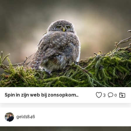
Spin in zijn web bij zonsopkomst.
3
0
geld1846