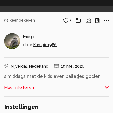
91
keer bekeken
3
Fiep
door
Kampie1986
Nijverdal
,
Nederland
19 mei, 2026
s'middags met de kids even balletjes gooien
met de hond (Fiep)
Meer info tonen
Alle rechten voorbehouden
Instellingen