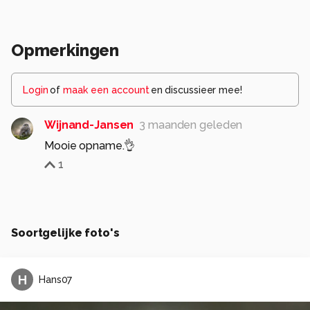
Opmerkingen
Login
of
maak een account
en discussieer mee!
Wijnand-Jansen
3 maanden geleden
Mooie opname.👌
1
Soortgelijke foto's
H
Hans07