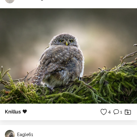
Knillus 🖤
4
1
Eagle61