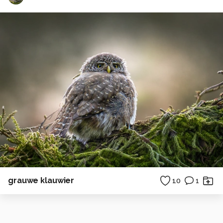
grauwe klauwier
10
1