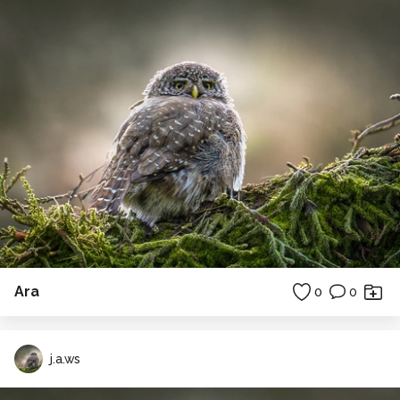
Ara
0
0
j.a.ws