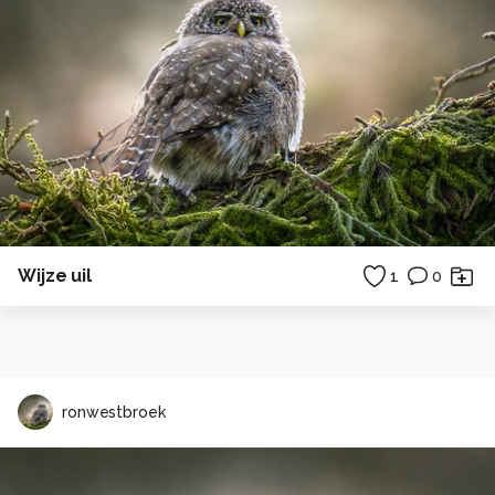
Wijze uil
1
0
ronwestbroek