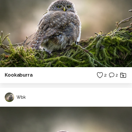
Kookaburra
2
2
Wbk