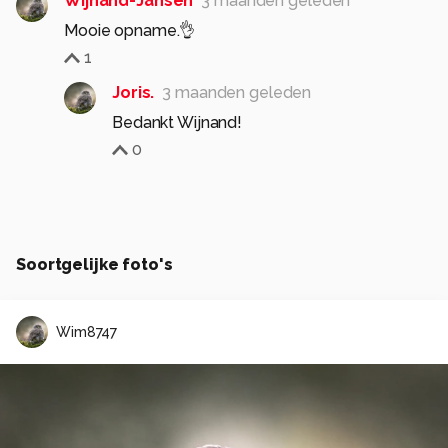
Wijnand-Jansen
3 maanden geleden
Mooie opname.👌
1
Joris.
3 maanden geleden
Bedankt Wijnand!
0
Soortgelijke foto's
Wim8747