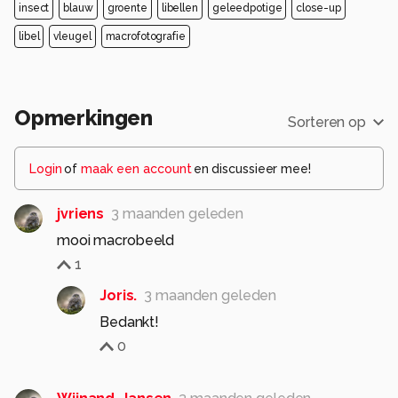
insect
blauw
groente
libellen
geleedpotige
close-up
libel
vleugel
macrofotografie
Opmerkingen
Sorteren op
Login
of
maak een account
en discussieer mee!
jvriens
3 maanden geleden
mooi macrobeeld
1
Joris.
3 maanden geleden
Bedankt!
0