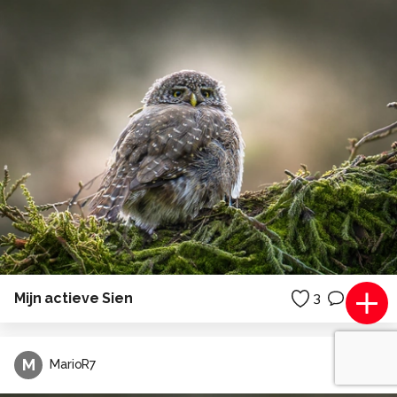
Mijn actieve Sien
3
2
M
MarioR7