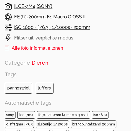
ILCE-7M4
(
SONY
)
FE 70-200mm F4 Macro G OSS II
ISO 1600 ·
ƒ/6.3 ·
1/1000s ·
200mm
Flitser uit, verplichte modus
Alle foto informatie tonen
Categorie
Dieren
Tags
paringswiel
juffers
Automatische tags
sony
ilce-7m4
fe 70-200mm f4 macro g oss ii
iso 1600
diafragma ƒ/6.3
sluitertijd 1/1000s
brandpuntafstand 200mm