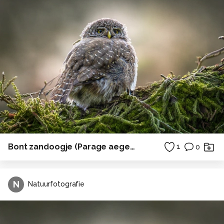
Bont zandoogje (Parage aegeria)
1
0
N
Natuurfotografie