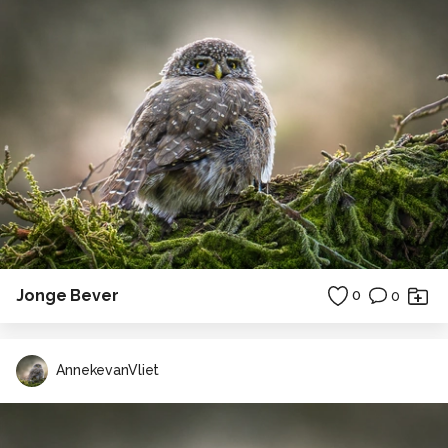
Jonge Bever
0
0
AnnekevanVliet