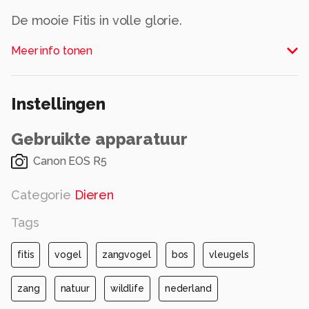
De mooie Fitis in volle glorie.
Meer info tonen
Costas Ganasos Photography ©️2026
Alle rechten voorbehouden
Instellingen
Gebruikte apparatuur
Canon EOS R5
Categorie
Dieren
Tags
fitis
vogel
zangvogel
bos
vleugels
zang
natuur
wildlife
nederland