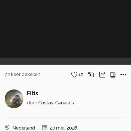
72
keer bekeken
17
Fitis
door
Costas-Ganasos
Nederland
20 mei, 2026