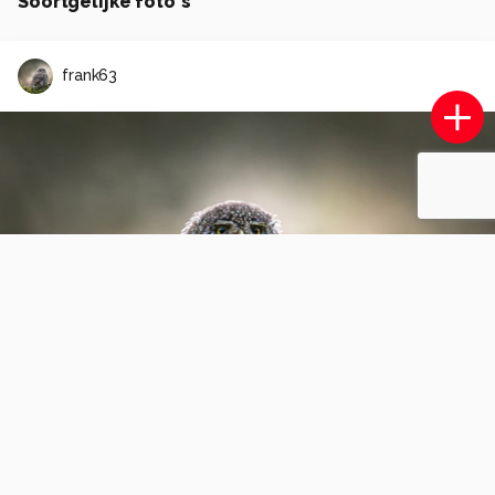
Soortgelijke foto's
frank63
Juveniele Roodborst.
1
0