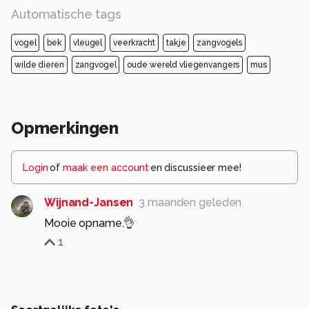
Automatische tags
vogel
bek
vleugel
veerkracht
takje
zangvogels
wilde dieren
zangvogel
oude wereld vliegenvangers
mus
Opmerkingen
Login
of
maak een account
en discussieer mee!
Wijnand-Jansen
3 maanden geleden
Mooie opname.👌
1