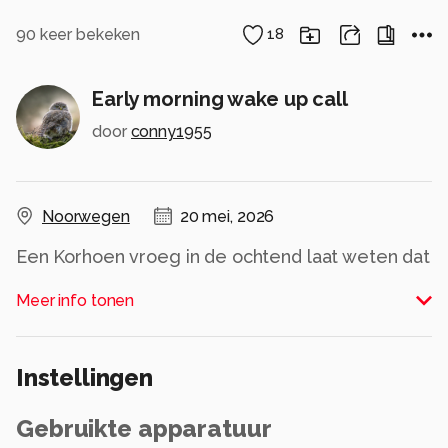
90
keer bekeken
18
Early morning wake up call
door
conny1955
Noorwegen
20 mei, 2026
Een Korhoen vroeg in de ochtend laat weten dat
hij er is....
Meer info tonen
Alle rechten voorbehouden
Instellingen
Gebruikte apparatuur