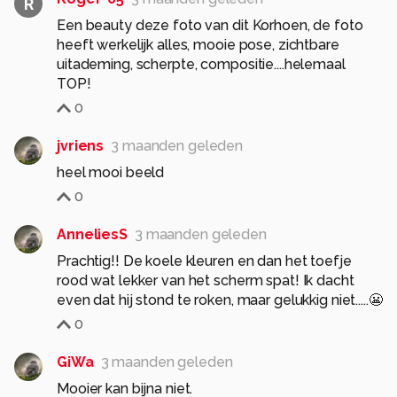
R
Een beauty deze foto van dit Korhoen, de foto
heeft werkelijk alles, mooie pose, zichtbare
uitademing, scherpte, compositie....helemaal
TOP!
0
jvriens
3 maanden geleden
heel mooi beeld
0
AnneliesS
3 maanden geleden
Prachtig!! De koele kleuren en dan het toefje
rood wat lekker van het scherm spat! Ik dacht
even dat hij stond te roken, maar gelukkig niet.....😬
0
GiWa
3 maanden geleden
Mooier kan bijna niet.