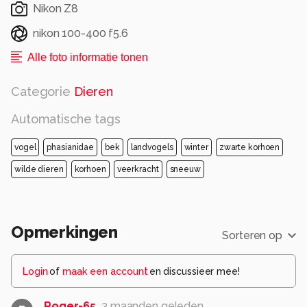
Nikon Z8
nikon 100-400 f5.6
Alle foto informatie tonen
Categorie
Dieren
Automatische tags
vogel
phasianidae
bek
landvogels
winter
zwarte korhoen
wilde dieren
korhoen
veerkracht
sneeuw
Opmerkingen
Sorteren op
Login
of
maak een account
en discussieer mee!
Roger-65
3 maanden geleden