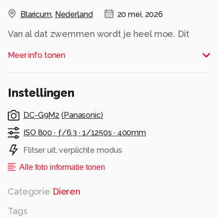
Blaricum
,
Nederland
20 mei, 2026
Van al dat zwemmen wordt je heel moe. Dit
zwaantje heeft het beste plekje gevonden op
Meer info tonen
moeders rug om een dutje te doen.
Hartelijk bedankt voor de mooie reacties op de
Instellingen
eerste zwemles van de 10 zwaantjes.
Alle rechten voorbehouden
DC-G9M2
(
Panasonic
)
ISO 800 ·
ƒ/6.3 ·
1/1250s ·
400mm
Flitser uit, verplichte modus
Alle foto informatie tonen
Categorie
Dieren
Tags