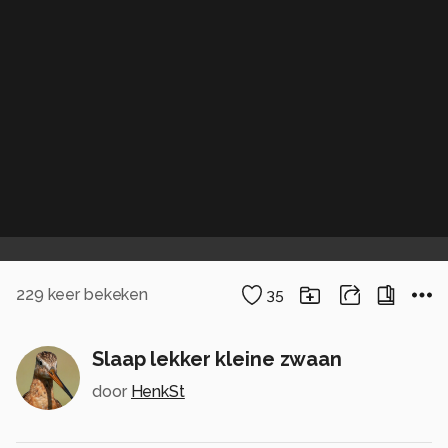
229
keer bekeken
35
Slaap lekker kleine zwaan
door
HenkSt