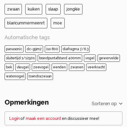
zwaan
kuiken
slaap
jongkie
blaricummermeenrt
moe
Automatische tags
panasonic
dc-g9m2
iso 800
diafragma ƒ/6.3
sluitertijd 1/1250s
brandpuntafstand 400mm
vogel
gewervelde
bek
vleugel
zeevogel
eenden
zwanen
veerkracht
watervogel
toendrazwaan
Opmerkingen
Sorteren op
Login
of
maak een account
en discussieer mee!