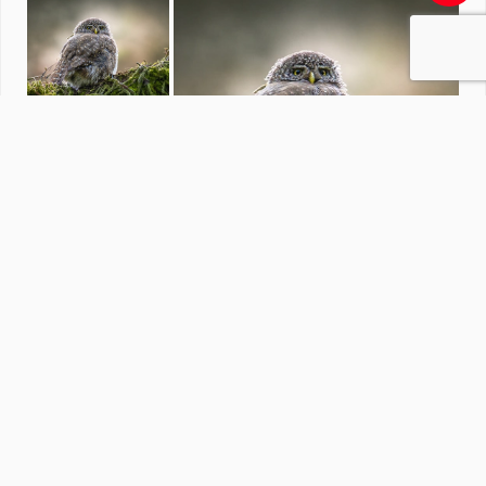
vogels
door
HenkSt
·
677 foto's
Soortgelijke foto's
M
MarioR7