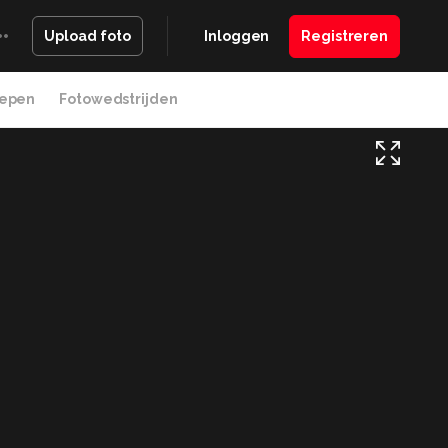
Inloggen
Registreren
Upload foto
epen
Fotowedstrijden