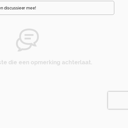
en discussieer mee!
te die een opmerking achterlaat.