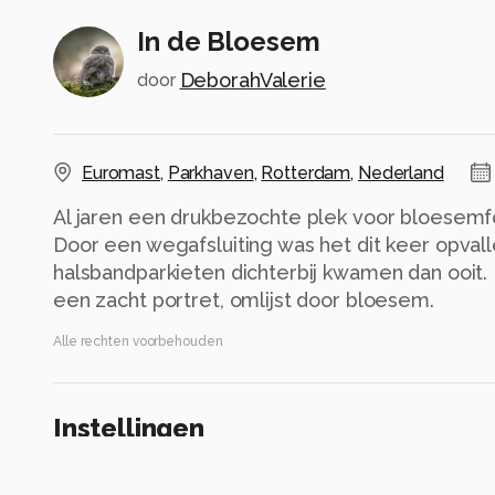
In de Bloesem
DeborahValerie
door
Euromast
,
Parkhaven
,
Rotterdam
,
Nederland
Al jaren een drukbezochte plek voor bloesemfot
Door een wegafsluiting was het dit keer opvall
halsbandparkieten dichterbij kwamen dan ooit. 
een zacht portret, omlijst door bloesem.
Alle rechten voorbehouden
Instellingen
Gebruikte apparatuur