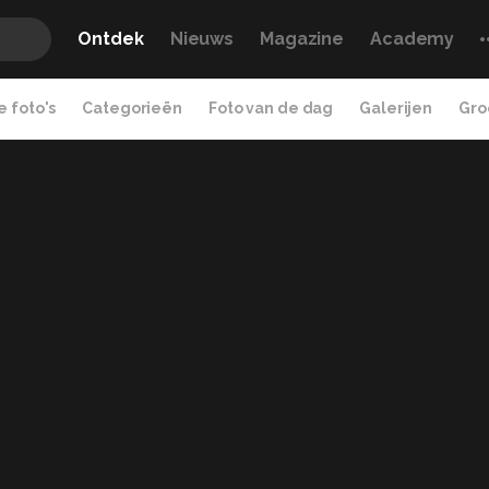
Ontdek
Nieuws
Magazine
Academy
 foto's
Categorieën
Foto van de dag
Galerijen
Gro