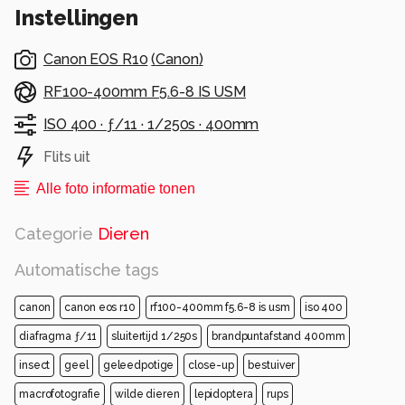
Instellingen
Canon EOS R10
(
Canon
)
RF100-400mm F5.6-8 IS USM
ISO 400 ·
ƒ/11 ·
1/250s ·
400mm
Flits uit
Alle foto informatie tonen
Categorie
Dieren
Automatische tags
canon
canon eos r10
rf100-400mm f5.6-8 is usm
iso 400
diafragma ƒ/11
sluitertijd 1/250s
brandpuntafstand 400mm
insect
geel
geleedpotige
close-up
bestuiver
macrofotografie
wilde dieren
lepidoptera
rups