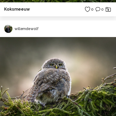
Koksmeeuw
0
0
willemdewolf