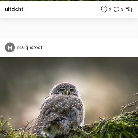
uitzicht
2
0
M
martijnstoof