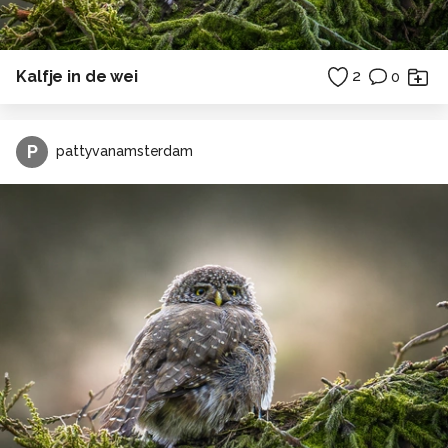
Kalfje in de wei
2
0
P
pattyvanamsterdam