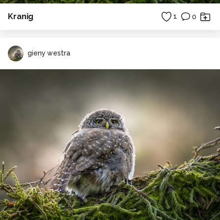
Kranig
1
0
gieny westra