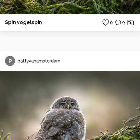
Spin vogelspin
0
0
P
pattyvanamsterdam