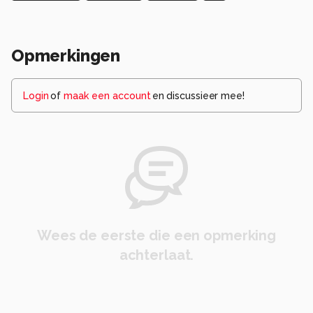
Opmerkingen
Login
of
maak een account
en discussieer mee!
Wees de eerste die een opmerking
achterlaat.