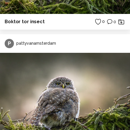
Boktor tor insect
0
0
P
pattyvanamsterdam