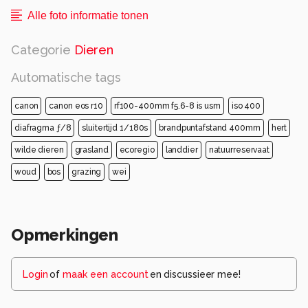
Alle foto informatie tonen
Categorie
Dieren
Automatische tags
canon
canon eos r10
rf100-400mm f5.6-8 is usm
iso 400
diafragma ƒ/8
sluitertijd 1/180s
brandpuntafstand 400mm
hert
wilde dieren
grasland
ecoregio
landdier
natuurreservaat
woud
bos
grazing
wei
Opmerkingen
Login
of
maak een account
en discussieer mee!