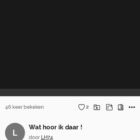
46
keer bekeken
2
Wat hoor ik daar !
L
door
LH74