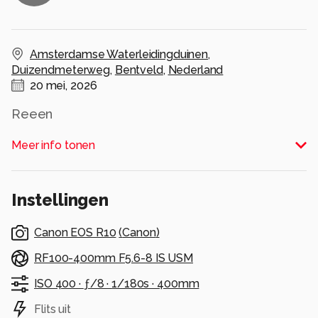
Amsterdamse Waterleidingduinen
,
Duizendmeterweg
,
Bentveld
,
Nederland
20 mei, 2026
Reeen
Alle rechten voorbehouden
Meer info tonen
Instellingen
Canon EOS R10
(
Canon
)
RF100-400mm F5.6-8 IS USM
ISO 400 ·
ƒ/8 ·
1/180s ·
400mm
Flits uit