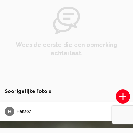
Wees de eerste die een opmerking
achterlaat.
Soortgelijke foto's
H
Hans07