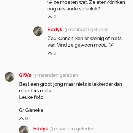
🤭 ze moeten wat. Ze eten/drinken
nog niks anders denk ik?
0
Eddyk
3 maanden geleden
Zou kunnen, ken er weinig of niets
van. Vind ze gewoon mooi… 🙂
0
GiWa
3 maanden geleden
Best een groot jong maar niets is lekkerder dan
moeders melk.
Leuke foto.
Gr Gieneke
0
Eddyk
3 maanden geleden