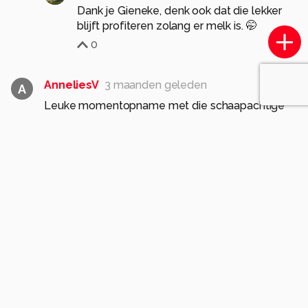
Dank je Gieneke, denk ook dat die lekker
blijft profiteren zolang er melk is. 🤭
0
AnneliesV
3 maanden geleden
A
Leuke momentopname met die schaapachtige
blik
0
Eddyk
3 maanden geleden
Dank je Annelies, ze kunnen zo lief maar
ook soms dwaas kijken.
Gr. Eddy
0