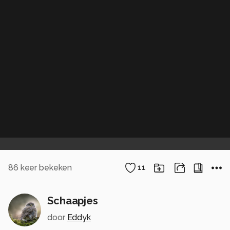
86
keer bekeken
11
Schaapjes
door
Eddyk