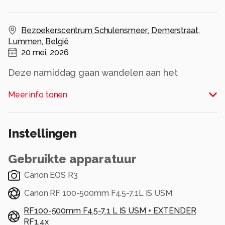
Bezoekerscentrum Schulensmeer
,
Demerstraat
,
Lummen
,
België
20 mei, 2026
Deze namiddag gaan wandelen aan het
Schulensmeer. Er was veel wind en dus lekker
Meer info tonen
kunnen uitwaaien. De schapen die de berm en
weilanden eromheen onderhouden zijn ook
weer terug. Dus heb ik er maar een paar foto's
Instellingen
van genomen.
Alle rechten voorbehouden
Gebruikte apparatuur
Canon EOS R3
Canon RF 100-500mm F4.5-7.1L IS USM
RF100-500mm F4.5-7.1 L IS USM + EXTENDER
RF1.4x