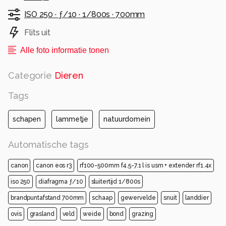
ISO 250 ·
ƒ/10 ·
1/800s ·
700mm
Flits uit
Alle foto informatie tonen
Categorie
Dieren
Tags
schapen
lammetje
natuurdomein
Automatische tags
canon
canon eos r3
rf100-500mm f4.5-7.1 l is usm + extender rf1.4x
iso 250
diafragma ƒ/10
sluitertijd 1/800s
brandpuntafstand 700mm
schaap
gewervelde
snuit
landdier
ovis
grasland
veld
weide
bond
grazing