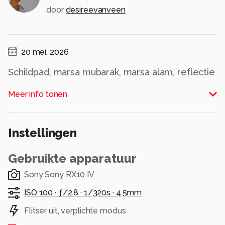
door
desireevanveen
20 mei, 2026
Schildpad, marsa mubarak, marsa alam, reflectie
Alle rechten voorbehouden
Meer info tonen
Instellingen
Gebruikte apparatuur
Sony Sony RX10 IV
ISO 100 ·
ƒ/2.8 ·
1/320s ·
4.5mm
Flitser uit, verplichte modus