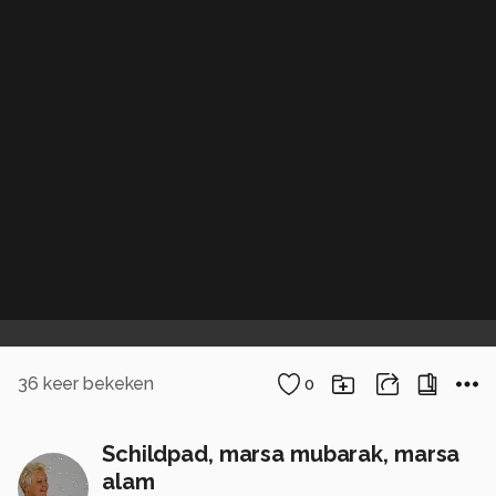
36
keer bekeken
0
Schildpad, marsa mubarak, marsa
alam