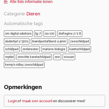
Alle foto informatie tonen
Categorie
Dieren
Automatische tags
om digital solutions
tg-7
iso 100
diafragma ƒ/2.8
sluitertijd 1/320s
brandpuntafstand 4.5mm
zeeschildpad
schildpad
onderwater
mariene biologie
karetschildpad
reptiel
onechte karetschildpad
zee
oceaan
kemp's ridley zeeschildpad
Opmerkingen
Login
of
maak een account
en discussieer mee!