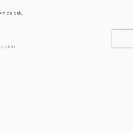
 in de bek.
eleden
anden geleden
de vis dan. Gr.Peter
maanden geleden