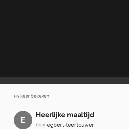
95
keer bekeken
Heerlijke maaltijd
E
egbert-leertouwer
door