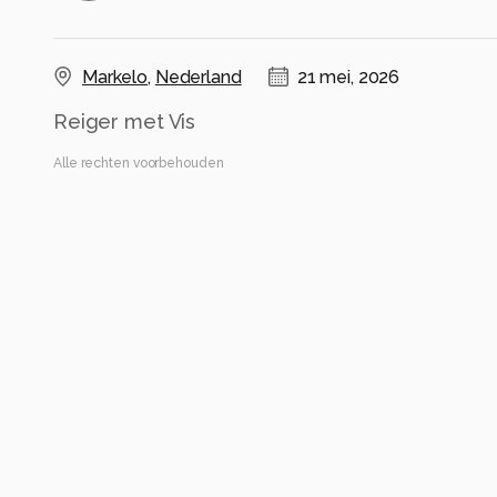
Markelo
,
Nederland
21 mei, 2026
Reiger met Vis
Alle rechten voorbehouden
Instellingen
ILCE-7RM5
(
SONY
)
FE 200-600mm F5.6-6.3 G OSS + 2X Teleconverte
ISO 3200 ·
ƒ/13 ·
1/400s ·
658mm
Flitser uit, verplichte modus
Alle foto informatie tonen