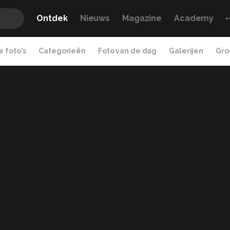
Ontdek
Nieuws
Magazine
Academy
 foto's
Categorieën
Foto van de dag
Galerijen
Gro