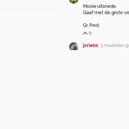
Mooie uitsnede.
Gaaf met de grote vis
0
jvriens
3 maanden g
mooi beeld
0
pjhtheunissen
3 ma
Iedereen blij behalve 
r
0
Wijnand-Jansen
3 
Mooie opname.👌
0