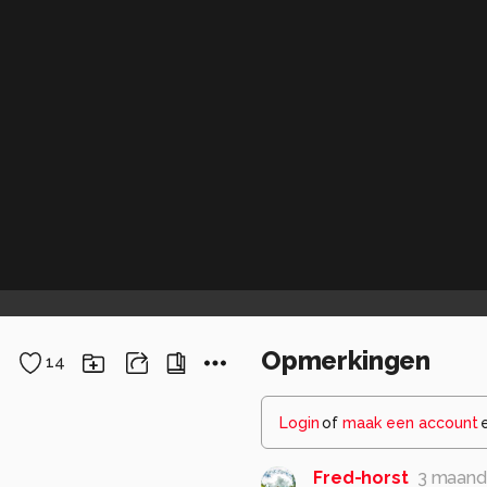
Opmerkingen
14
Login
of
maak een account
Fred-horst
3 maand