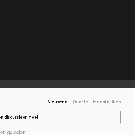
Nieuwste
Oudste
Meeste likes
en discussieer mee!
en geleden