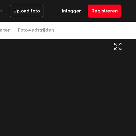
Inloggen
Registreren
Upload foto
epen
Fotowedstrijden