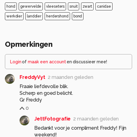
hond
gewervelde
vleeseters
snuit
zwart
canidae
werkdier
landdier
herdershond
bond
Opmerkingen
Login
of
maak een account
en discussieer mee!
FreddyVyt
2 maanden geleden
Fraaie liefdevolle blik.
Scherp en goed belicht.
Gr Freddy
0
JettFotografie
2 maanden geleden
Bedankt voor je compliment Freddy! Fijn
weekend!