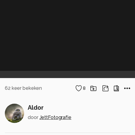
62
keer bekeken
8
Aldor
door
JettFotografie