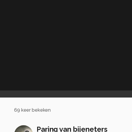
69
keer bekeken
Paring van bijeneters