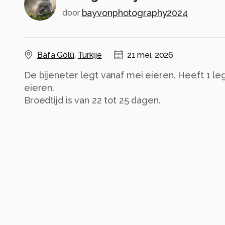
bayvonphotography2024
door
Bafa Gölü
,
Turkije
21 mei, 2026
De bijeneter legt vanaf mei eieren. Heeft 1 leg
eieren.
Broedtijd is van 22 tot 25 dagen.
Alle rechten voorbehouden
Instellingen
Canon EOS R7
(
Canon
)
RF100-400mm F5.6-8 IS USM
ISO 2000 ·
ƒ/8 ·
1/800s ·
400mm