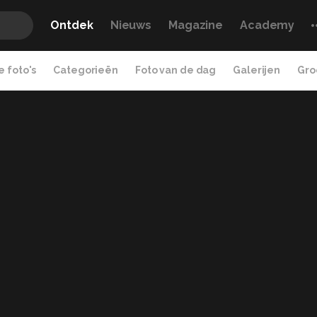
Ontdek
Nieuws
Magazine
Academy
 foto's
Categorieën
Foto van de dag
Galerijen
Gro