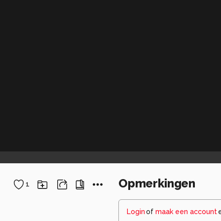
Opmerkingen
1
Login
of
maak een account