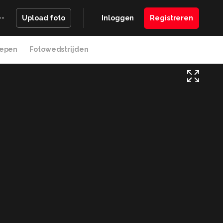
Inloggen
Registreren
Upload foto
epen
Fotowedstrijden