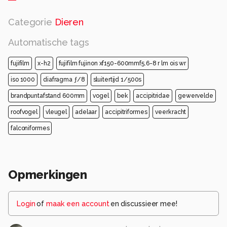
Categorie
Dieren
Automatische tags
fujifilm
x-h2
fujifilm fujinon xf150-600mmf5.6-8 r lm ois wr
iso 1000
diafragma ƒ/8
sluitertijd 1/500s
brandpuntafstand 600mm
vogel
bek
accipitridae
gewervelde
roofvogel
vleugel
adelaar
accipitriformes
veerkracht
falconiformes
Opmerkingen
Login
of
maak een account
en discussieer mee!