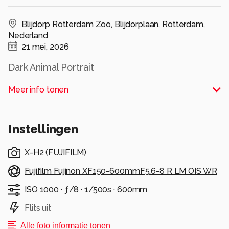
Blijdorp Rotterdam Zoo
,
Blijdorplaan
,
Rotterdam
,
Nederland
21 mei, 2026
Dark Animal Portrait
Alle rechten voorbehouden
Meer info tonen
Instellingen
X-H2
(
FUJIFILM
)
Fujifilm Fujinon XF150-600mmF5.6-8 R LM OIS WR
ISO 1000 ·
ƒ/8 ·
1/500s ·
600mm
Flits uit
Alle foto informatie tonen