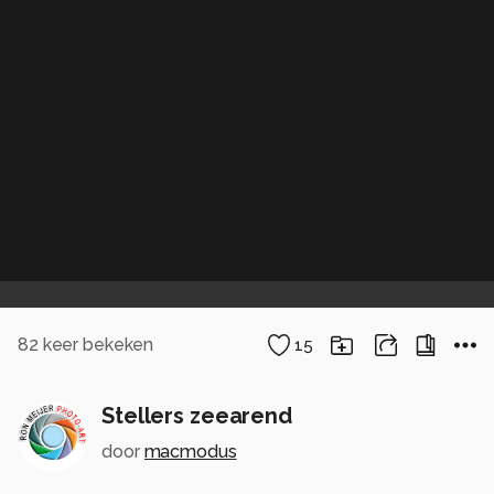
82
keer bekeken
15
Stellers zeearend
door
macmodus