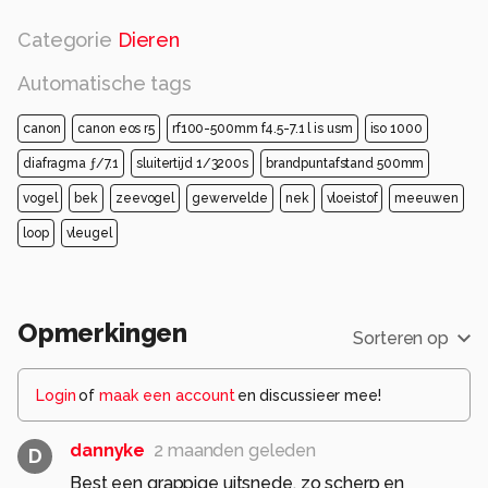
Categorie
Dieren
Automatische tags
canon
canon eos r5
rf100-500mm f4.5-7.1 l is usm
iso 1000
diafragma ƒ/7.1
sluitertijd 1/3200s
brandpuntafstand 500mm
vogel
bek
zeevogel
gewervelde
nek
vloeistof
meeuwen
loop
vleugel
Opmerkingen
Sorteren op
Login
of
maak een account
en discussieer mee!
dannyke
2 maanden geleden
D
Best een grappige uitsnede, zo scherp en