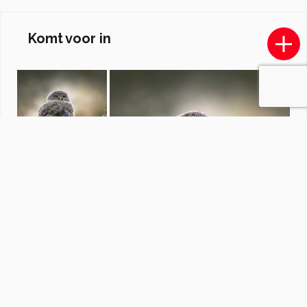
Komt voor in
Vogels
door
CordeBruijn
·
237 foto's