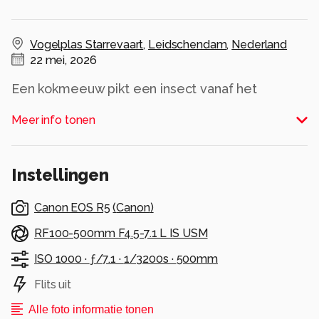
Vogelplas Starrevaart
,
Leidschendam
,
Nederland
22 mei, 2026
Een kokmeeuw pikt een insect vanaf het
wateroppervlakte.
Meer info tonen
Alle rechten voorbehouden
Instellingen
Canon EOS R5
(
Canon
)
RF100-500mm F4.5-7.1 L IS USM
ISO 1000 ·
ƒ/7.1 ·
1/3200s ·
500mm
Flits uit
Alle foto informatie tonen