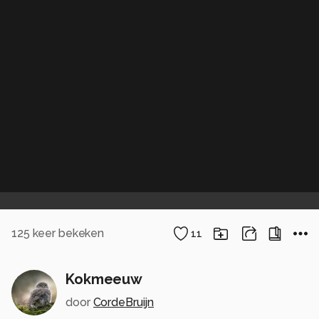
125
keer bekeken
11
Kokmeeuw
door
CordeBruijn