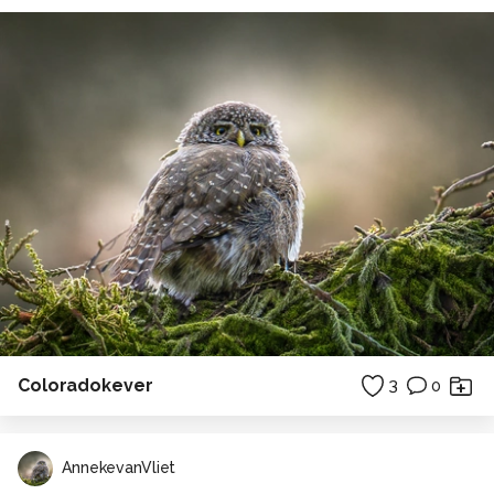
Coloradokever
3
0
AnnekevanVliet