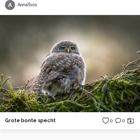
A
AnnaToos
Grote bonte specht
0
0