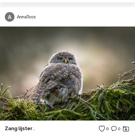
A
AnnaToos
Zang lijster .
0
0