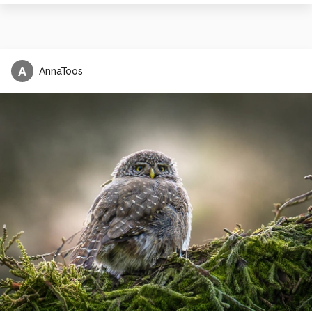
A
AnnaToos