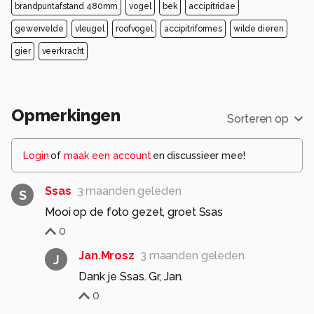
brandpuntafstand 480mm
vogel
bek
accipitridae
gewervelde
vleugel
roofvogel
accipitriformes
wilde dieren
gier
veerkracht
Opmerkingen
Sorteren op
Login
of
maak een account
en discussieer mee!
Ssas
3 maanden geleden
S
Mooi op de foto gezet, groet Ssas
0
Jan.Mrosz
3 maanden geleden
J
Dank je Ssas. Gr, Jan.
0