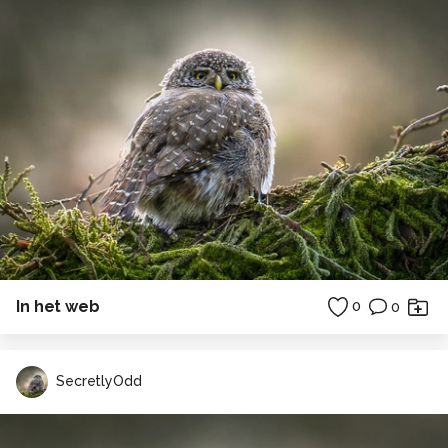
In het web
0
0
SecretlyOdd