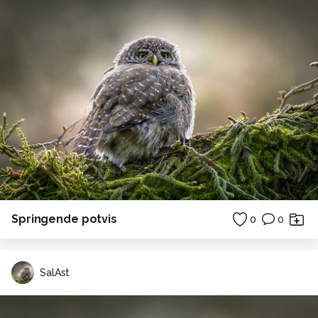
Springende potvis
0
0
SalAst