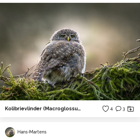
Kolibrievlinder (Macroglossum stellatarum)
4
3
Hans-Martens