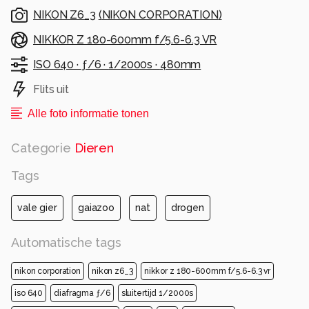
NIKON Z6_3
(
NIKON CORPORATION
)
NIKKOR Z 180-600mm f/5.6-6.3 VR
ISO 640 ·
ƒ/6 ·
1/2000s ·
480mm
Flits uit
Alle foto informatie tonen
Categorie
Dieren
Tags
vale gier
gaiazoo
nat
drogen
Automatische tags
nikon corporation
nikon z6_3
nikkor z 180-600mm f/5.6-6.3 vr
iso 640
diafragma ƒ/6
sluitertijd 1/2000s