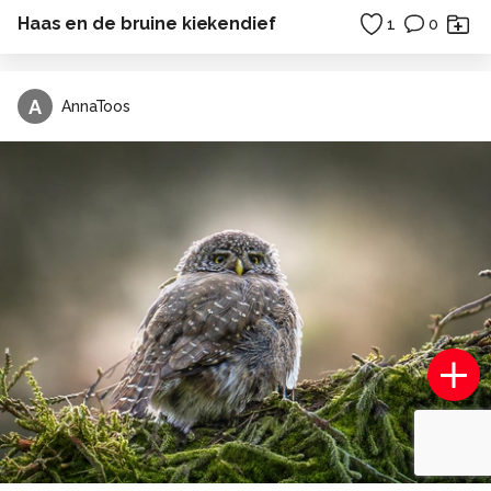
Haas en de bruine kiekendief
1
0
A
AnnaToos