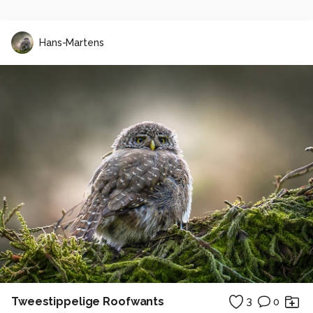
Hans-Martens
Tweestippelige Roofwants
3
0