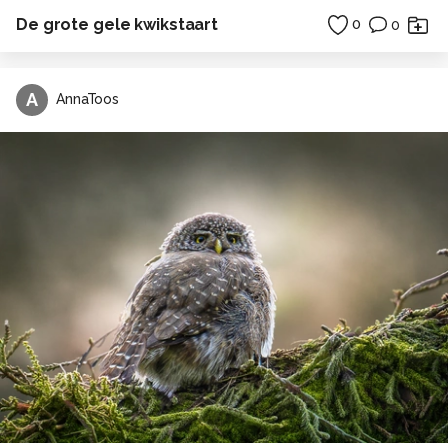
De grote gele kwikstaart
0
0
A
AnnaToos