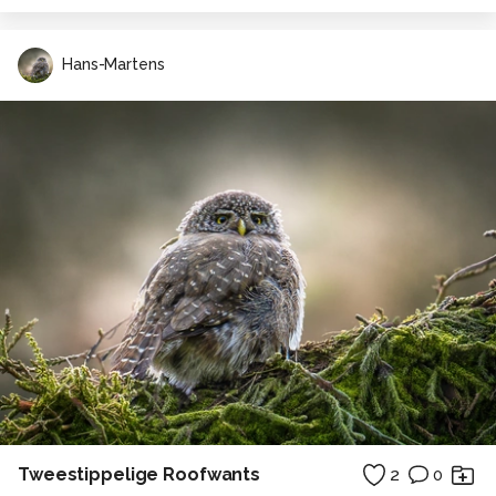
Hans-Martens
Tweestippelige Roofwants
2
0