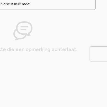
en discussieer mee!
te die een opmerking achterlaat.