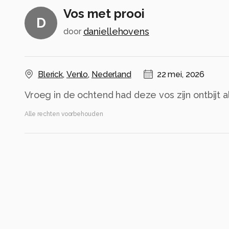
Vos met prooi
D
daniellehovens
door
Blerick
,
Venlo
,
Nederland
22 mei, 2026
Vroeg in de ochtend had deze vos zijn ontbijt 
Alle rechten voorbehouden
Instellingen
Canon EOS R50
(
Canon
)
RF100-400mm F5.6-8 IS USM
ISO 100 ·
ƒ/8 ·
1/4s ·
400mm