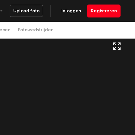
Inloggen
Registreren
Upload foto
epen
Fotowedstrijden