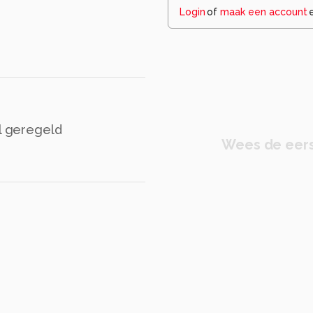
Login
of
maak een account
al geregeld
Wees de eers