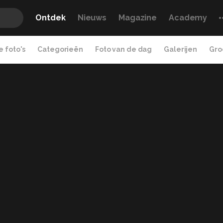
Ontdek
Nieuws
Magazine
Academy
 foto's
Categorieën
Foto van de dag
Galerijen
Gro