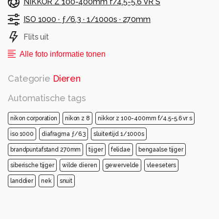
NIKKOR Z 100-400mm f/4.5-5.6 VR S
ISO 1000 ·
ƒ/6.3 ·
1/1000s ·
270mm
Flits uit
Alle foto informatie tonen
Categorie
Dieren
Automatische tags
nikon corporation
nikon z 8
nikkor z 100-400mm f/4.5-5.6 vr s
iso 1000
diafragma ƒ/6.3
sluitertijd 1/1000s
brandpuntafstand 270mm
tijger
felidae
bengaalse tijger
siberische tijger
wilde dieren
gewervelde
vleeseters
landdier
nek
snuit