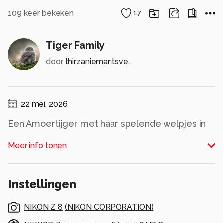
109
keer bekeken
17
Tiger Family
door
thirzaniemantsverdriet
22 mei, 2026
Een Amoertijger met haar spelende welpjes in
het groenrijke buitenverblijf (Beekse Bergen).
Meer info tonen
Erg leuk deze prachtige dieren zo van dichtbij te
kunnen bewonderen! De Amoertijger (of
Siberische tijger) is de grootste tijgersoort ter
Instellingen
wereld.
Alle rechten voorbehouden
NIKON Z 8
(
NIKON CORPORATION
)