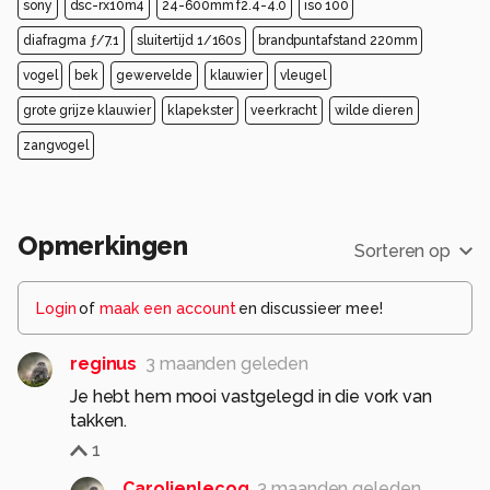
sony
dsc-rx10m4
24-600mm f2.4-4.0
iso 100
diafragma ƒ/7.1
sluitertijd 1/160s
brandpuntafstand 220mm
vogel
bek
gewervelde
klauwier
vleugel
grote grijze klauwier
klapekster
veerkracht
wilde dieren
zangvogel
Opmerkingen
Sorteren op
Login
of
maak een account
en discussieer mee!
reginus
3 maanden geleden
Je hebt hem mooi vastgelegd in die vork van
takken.
1
Carolienlecoq
3 maanden geleden