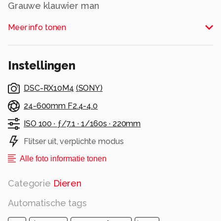
Grauwe klauwier man
Alle rechten voorbehouden
Meer info tonen
Instellingen
DSC-RX10M4
(
SONY
)
24-600mm F2.4-4.0
ISO 100 ·
ƒ/7.1 ·
1/160s ·
220mm
Flitser uit, verplichte modus
Alle foto informatie tonen
Categorie
Dieren
Automatische tags