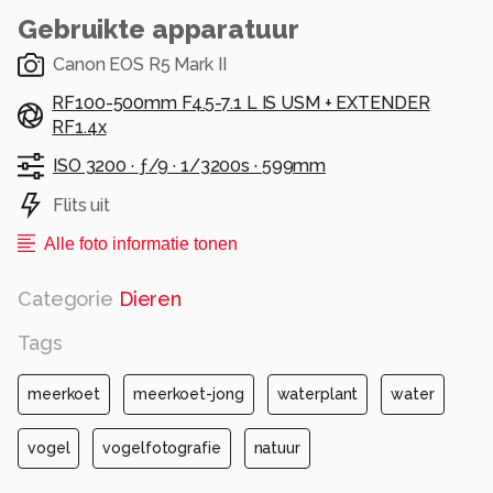
Gebruikte apparatuur
Canon EOS R5 Mark II
RF100-500mm F4.5-7.1 L IS USM + EXTENDER
RF1.4x
ISO 3200 ·
ƒ/9 ·
1/3200s ·
599mm
Flits uit
Alle foto informatie tonen
Categorie
Dieren
Tags
meerkoet
meerkoet-jong
waterplant
water
vogel
vogelfotografie
natuur