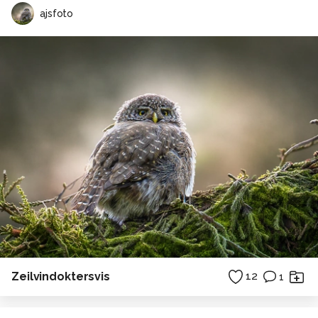
ajsfoto
Zeilvindoktersvis
12
1