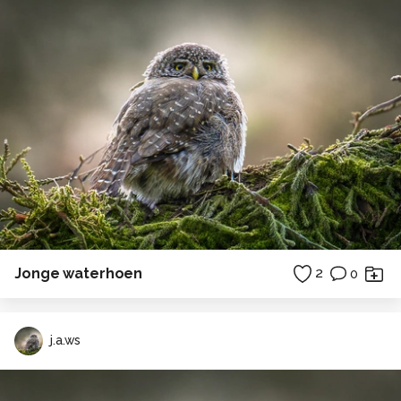
Jonge waterhoen
2
0
j.a.ws