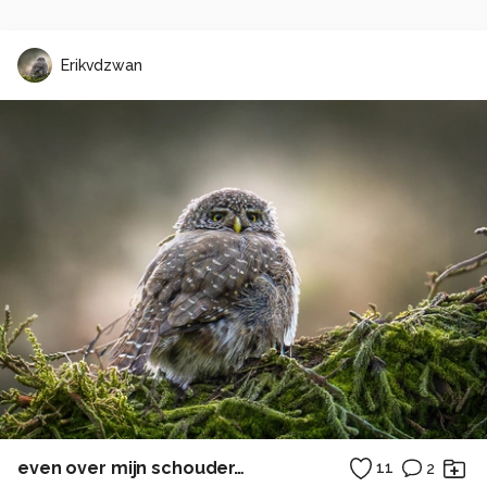
Erikvdzwan
even over mijn schouder…
11
2