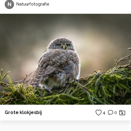
N
Natuurfotografie
Grote klokjesbij
4
0