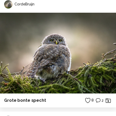
CordeBruijn
Grote bonte specht
8
2