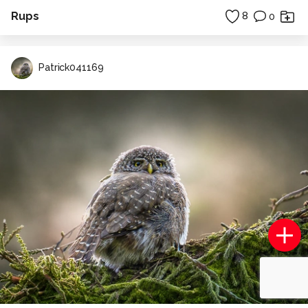
Rups
8
0
Patrick041169