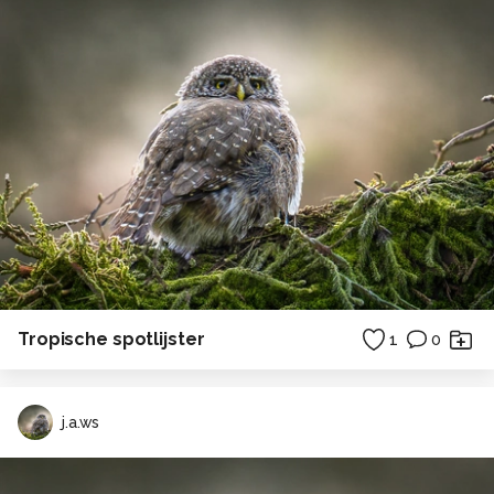
Tropische spotlijster
1
0
j.a.ws