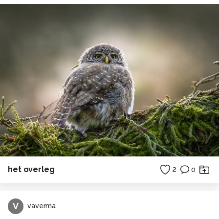
het overleg
2
0
V
vaverma