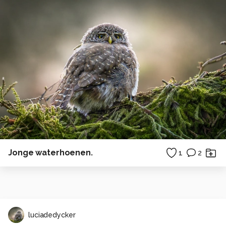
Jonge waterhoenen.
1
2
luciadedycker