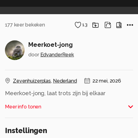
177
keer bekeken
13
Meerkoet-jong
door
EdvanderReek
Zevenhuizerplas
,
Nederland
22 mei, 2026
Meerkoet-jong, laat trots zijn bij elkaar
gevonden waterplanten zien.
Meer info tonen
Vind het ook leuk, met de onscherpe moeder of
vader op de achtergrond.
Alle rechten voorbehouden
Instellingen