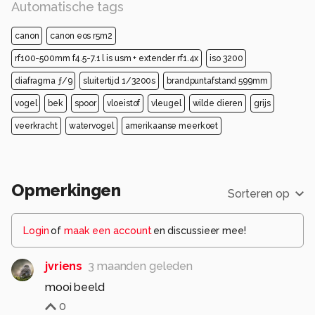
Automatische tags
canon
canon eos r5m2
rf100-500mm f4.5-7.1 l is usm + extender rf1.4x
iso 3200
diafragma ƒ/9
sluitertijd 1/3200s
brandpuntafstand 599mm
vogel
bek
spoor
vloeistof
vleugel
wilde dieren
grijs
veerkracht
watervogel
amerikaanse meerkoet
Opmerkingen
Sorteren op
Login
of
maak een account
en discussieer mee!
jvriens
3 maanden geleden
mooi beeld
0