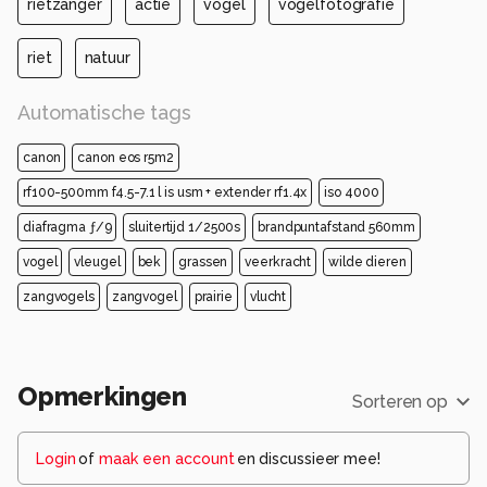
rietzanger
actie
vogel
vogelfotografie
riet
natuur
Automatische tags
canon
canon eos r5m2
rf100-500mm f4.5-7.1 l is usm + extender rf1.4x
iso 4000
diafragma ƒ/9
sluitertijd 1/2500s
brandpuntafstand 560mm
vogel
vleugel
bek
grassen
veerkracht
wilde dieren
zangvogels
zangvogel
prairie
vlucht
Opmerkingen
Sorteren op
Login
of
maak een account
en discussieer mee!