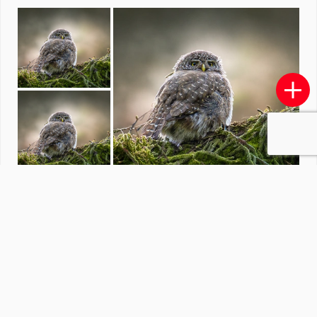
Vogelfotografie
door
EdvanderReek
·
573 foto's
Soortgelijke foto's