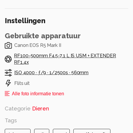
Instellingen
Gebruikte apparatuur
Canon EOS R5 Mark II
RF100-500mm F4.5-7.1 L IS USM + EXTENDER
RF1.4x
ISO 4000 ·
ƒ/9 ·
1/2500s ·
560mm
Flits uit
Alle foto informatie tonen
Categorie
Dieren
Tags