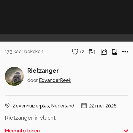
173
keer bekeken
12
Rietzanger
door
EdvanderReek
Zevenhuizerplas
,
Nederland
22 mei, 2026
Rietzanger in vlucht.
Alle rechten voorbehouden
Meer info tonen