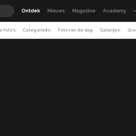
Ontdek
Nieuws
Magazine
Academy
 foto's
Categorieën
Foto van de dag
Galerijen
Gro