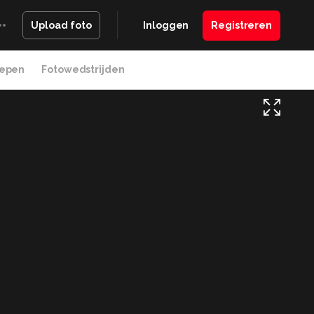
Inloggen
Registreren
Upload foto
epen
Fotowedstrijden