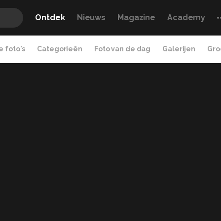
Ontdek
Nieuws
Magazine
Academy
 foto's
Categorieën
Foto van de dag
Galerijen
Gro