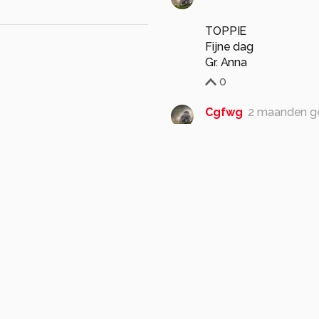
TOPPIE
Fijne dag
Gr. Anna
0
Cgfwg
2 maanden g
Pracht vogel gr Bets
1
FreddyVyt
3 maand
Goede compo, scherp
015
Gr Freddy
1
jvriens
3 maanden g
mooi beeld
1