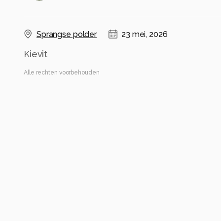
Sprangse polder
23 mei, 2026
Kievit
Alle rechten voorbehouden
Instellingen
Canon EOS 90D
(
Canon
)
150-600mm F5-6.3 DG OS HSM | Contemporary 
ISO 640 ·
ƒ/6.3 ·
1/2000s ·
600mm
Flits uit
Alle foto informatie tonen