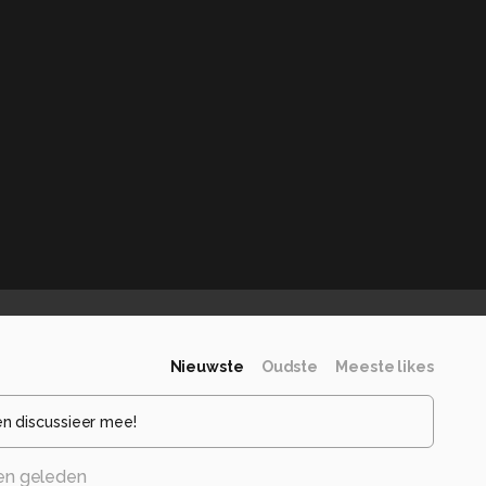
Nieuwste
Oudste
Meeste likes
en discussieer mee!
en geleden