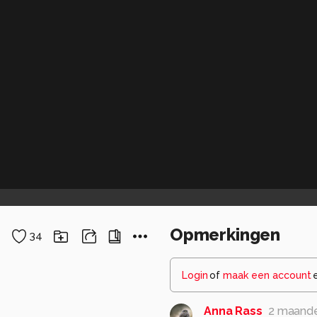
Opmerkingen
34
Login
of
maak een account
Anna Rass
2 maand