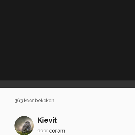
363
keer bekeken
Kievit
coram
door