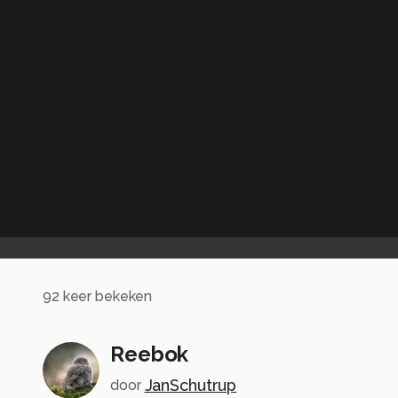
92
keer bekeken
Reebok
JanSchutrup
door