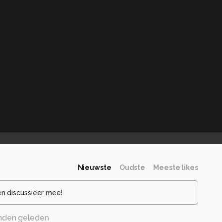
Nieuwste
Oudste
Meeste likes
en discussieer mee!
nden geleden