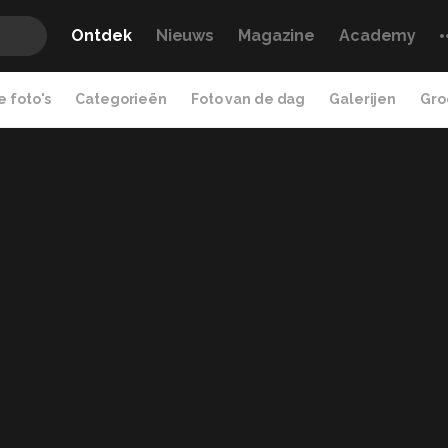
Ontdek
Nieuws
Magazine
Academy
 foto's
Categorieën
Foto van de dag
Galerijen
Gro