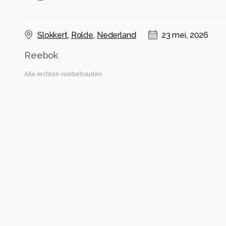
Slokkert
,
Rolde
,
Nederland
23 mei, 2026
Reebok
Alle rechten voorbehouden
Instellingen
Canon EOS R6m2
(
Canon
)
RF100-500mm F4.5-7.1 L IS USM
ISO 8000 ·
ƒ/7.1 ·
1/2500s ·
500mm
Flits uit
Alle foto informatie tonen