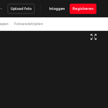
Inloggen
Registreren
Upload foto
epen
Fotowedstrijden