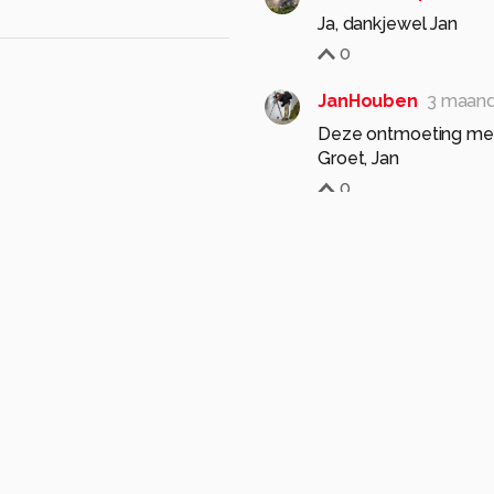
Ja, dankjewel Jan
0
JanHouben
3 maan
Deze ontmoeting met
Groet, Jan
0