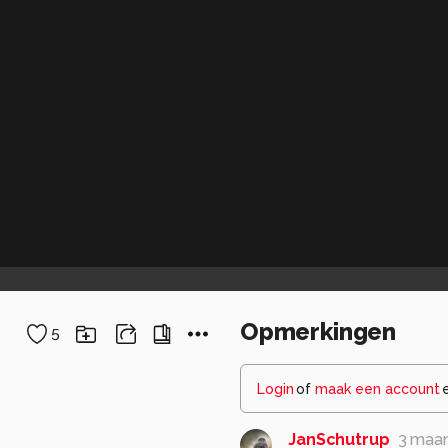
Opmerkingen
5
Login
of
maak een account
JanSchutrup
3 maa