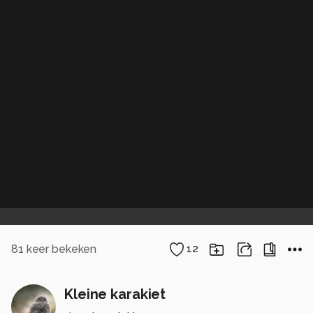
81
keer bekeken
12
Kleine karakiet