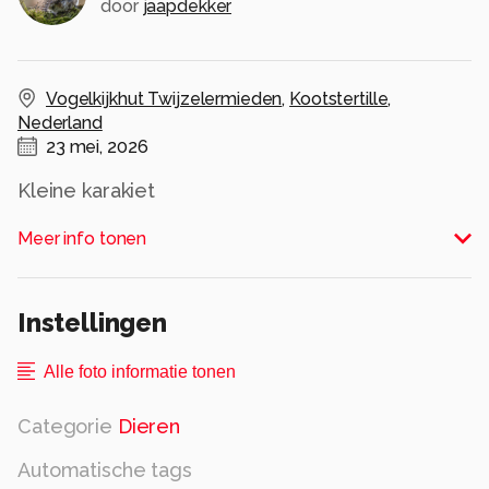
door
jaapdekker
Vogelkijkhut Twijzelermieden
,
Kootstertille
,
Nederland
23 mei, 2026
Kleine karakiet
Alle rechten voorbehouden
Meer info tonen
Instellingen
Alle foto informatie tonen
Categorie
Dieren
Automatische tags