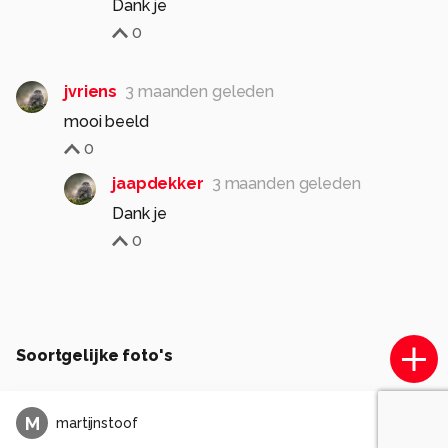
Dank je
0
jvriens
3 maanden geleden
mooi beeld
0
jaapdekker
3 maanden geleden
Dank je
0
Soortgelijke foto's
M
martijnstoof