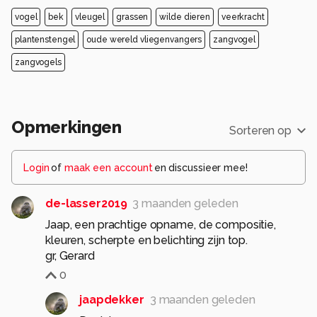
vogel
bek
vleugel
grassen
wilde dieren
veerkracht
plantenstengel
oude wereld vliegenvangers
zangvogel
zangvogels
Opmerkingen
Sorteren op
Login
of
maak een account
en discussieer mee!
de-lasser2019
3 maanden geleden
Jaap, een prachtige opname, de compositie,
kleuren, scherpte en belichting zijn top.
0
jaapdekker
3 maanden geleden