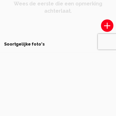
Wees de eerste die een opmerking
achterlaat.
Soortgelijke foto's
N
Natuurfotografie