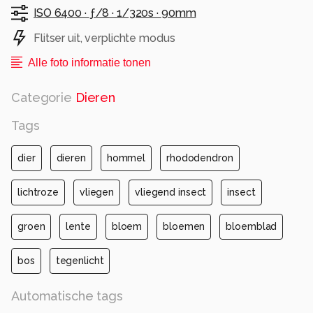
ISO 6400 ·
ƒ/8 ·
1/320s ·
90mm
Flitser uit, verplichte modus
Alle foto informatie tonen
Categorie
Dieren
Tags
dier
dieren
hommel
rhododendron
lichtroze
vliegen
vliegend insect
insect
groen
lente
bloem
bloemen
bloemblad
bos
tegenlicht
Automatische tags