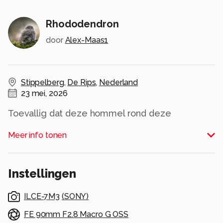
Rhododendron
door
Alex-Maas1
Stippelberg
,
De Rips
,
Nederland
23 mei, 2026
Toevallig dat deze hommel rond deze
rhododendron aan het vliegen was.... echt
Meer info tonen
prachtig in deze kleurrijke omgeving!!
Alle rechten voorbehouden
Instellingen
ILCE-7M3
(
SONY
)
FE 90mm F2.8 Macro G OSS