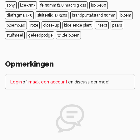
sony
ilce-7m3
fe 90mm f2.8 macro g oss
iso 6400
diafragma ƒ/8
sluitertijd 1/320s
brandpuntafstand 90mm
bloem
bloemblad
roze
close-up
bloeiende plant
insect
paars
stuifmeel
geleedpotige
wilde bloem
Opmerkingen
Login
of
maak een account
en discussieer mee!