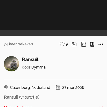
74
keer bekeken
9
Ransuil
door
Dymfna
Culemborg
,
Nederland
23 mei, 2026
Ransuil (vrouwtje)
Gewoon in de woonwijk, echt bijzonder om te