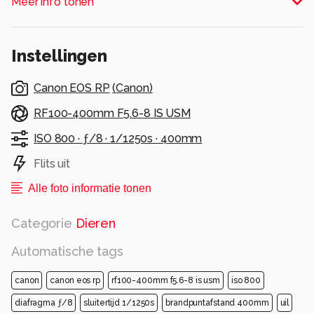
Meer info tonen
zien!
Alle rechten voorbehouden
Instellingen
Canon EOS RP
(
Canon
)
RF100-400mm F5.6-8 IS USM
ISO 800 ·
ƒ/8 ·
1/1250s ·
400mm
Flits uit
Alle foto informatie tonen
Categorie
Dieren
Automatische tags
canon
canon eos rp
rf100-400mm f5.6-8 is usm
iso 800
diafragma ƒ/8
sluitertijd 1/1250s
brandpuntafstand 400mm
uil