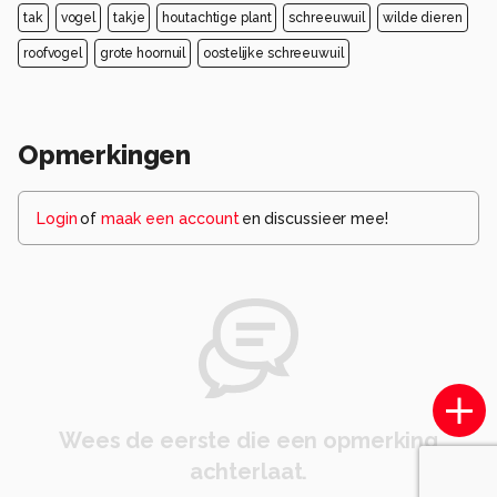
tak
vogel
takje
houtachtige plant
schreeuwuil
wilde dieren
roofvogel
grote hoornuil
oostelijke schreeuwuil
Opmerkingen
Login
of
maak een account
en discussieer mee!
Wees de eerste die een opmerking
achterlaat.