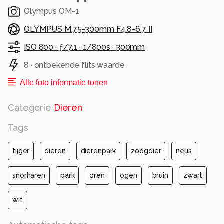
Olympus OM-1
OLYMPUS M.75-300mm F4.8-6.7 II
ISO 800 ·
ƒ/7.1 ·
1/800s ·
300mm
8 · ontbekende flits waarde
Alle foto informatie tonen
Categorie
Dieren
Tags
tijger
dieren
dierenpark
zoogdier
neus
snorharen
park
oren
ogen
bruin
zwart
wit