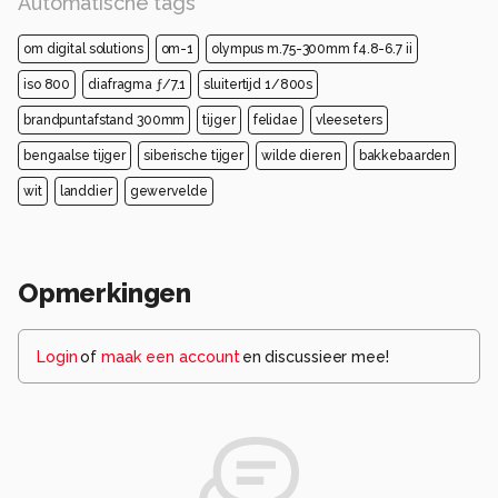
Automatische tags
om digital solutions
om-1
olympus m.75-300mm f4.8-6.7 ii
iso 800
diafragma ƒ/7.1
sluitertijd 1/800s
brandpuntafstand 300mm
tijger
felidae
vleeseters
bengaalse tijger
siberische tijger
wilde dieren
bakkebaarden
wit
landdier
gewervelde
Opmerkingen
Login
of
maak een account
en discussieer mee!