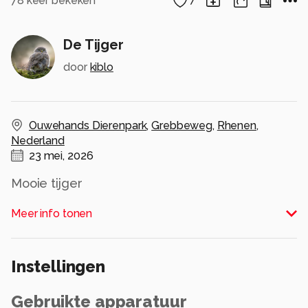
78
keer bekeken
7
De Tijger
door
kiblo
Ouwehands Dierenpark
,
Grebbeweg
,
Rhenen
,
Nederland
23 mei, 2026
Mooie tijger
Alle rechten voorbehouden
Meer info tonen
Instellingen
Gebruikte apparatuur